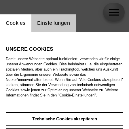
Einstellung Website Cookie
Cookies
Einstellungen
skip_calendar_timeline
Suche
UNSERE COOKIES
Alle Sparten
Damit unsere Webseite optimal funktioniert, verwenden wir für einige
Alle Spielstätten
unserer Anwendungen Cookies. Dies beinhaltet u. a. die eingebetteten
sozialen Medien, aber auch ein Trackingtool, welches uns Auskunft
über die Ergonomie unserer Webseite sowie das
Alle Merkmale
Nutzer*innenverhalten bietet. Wenn Sie auf "Alle Cookies akzeptieren"
klicken, stimmen Sie der Verwendung von technisch notwendigen
Cookies sowie jenen zur Optimierung unserer Webseite zu. Weitere
Informationen findet Sie in den "Cookie-Einstellungen".
August 2026
Technische Cookies akzeptieren
Sa
29.8.