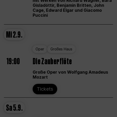
mit Werken von Richard Wagner, Bára
Gísladóttir, Benjamin Britten, John
Cage, Edward Elgar und Giacomo
Puccini
Mi
2.9.
Oper
Großes Haus
19:00
Die Zauberflöte
Große Oper von Wolfgang Amadeus
Mozart
Tickets
Sa
5.9.