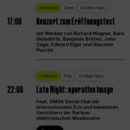
Unlimited
Oper
Großes Haus
17:00
Konzert zum Eröffnungsfest
mit Werken von Richard Wagner, Bára
Gísladóttir, Benjamin Britten, John
Cage, Edward Elgar und Giacomo
Puccini
Unlimited
Pop
Großes Haus
22:00
Late Night: operative image
Feat. OMSK Social Club mit
internationalen DJs und bekannten
Gesichtern der Berliner
elektronischen Musikszene