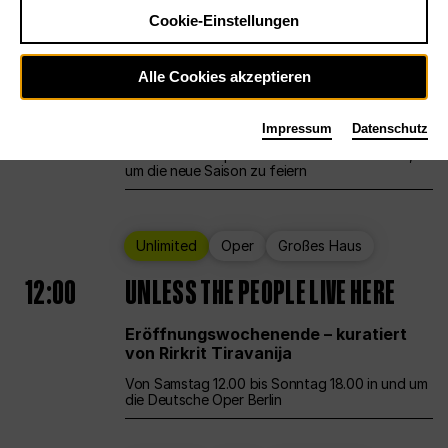
Cookie-Einstellungen
Ballett
Großes Haus
Staatsballett Berlin
Alle Cookies akzeptieren
12:00
Eröffnungswochenende
Impressum
Datenschutz
Die Deutsche Oper Berlin öffnet ihre Pforten,
um die neue Saison zu feiern
Unlimited
Oper
Großes Haus
12:00
UNLESS THE PEOPLE LIVE HERE
Eröffnungswochenende – kuratiert
von Rirkrit Tiravanija
Von Samstag 12.00 bis Sonntag 18.00 in und um
die Deutsche Oper Berlin