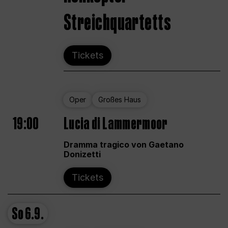
Streichquartetts
Tickets
Oper
Großes Haus
19:00
Lucia di Lammermoor
Dramma tragico von Gaetano
Donizetti
Tickets
So
6.9.