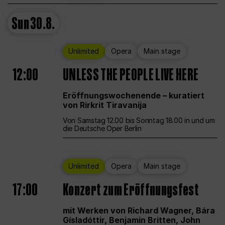
Sun
30.8.
Unlimited
Opera
Main stage
12:00
UNLESS THE PEOPLE LIVE HERE
Eröffnungswochenende – kuratiert
von Rirkrit Tiravanija
Von Samstag 12.00 bis Sonntag 18.00 in und um
die Deutsche Oper Berlin
Unlimited
Opera
Main stage
17:00
Konzert zum Eröffnungsfest
mit Werken von Richard Wagner, Bára
Gísladóttir, Benjamin Britten, John