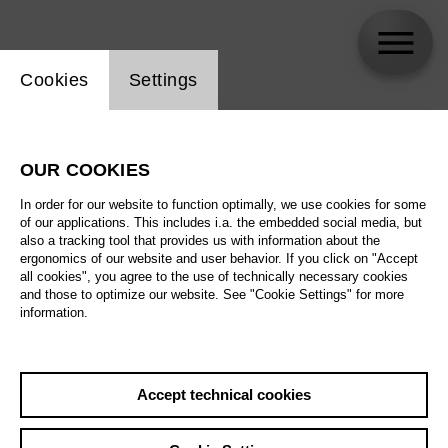
Website cookie setting
Cookies
Settings
skip_calendar_timeline
Search
OUR COOKIES
All artistic fields
In order for our website to function optimally, we use cookies for some
All locations
of our applications. This includes i.a. the embedded social media, but
also a tracking tool that provides us with information about the
ergonomics of our website and user behavior. If you click on "Accept
All features
all cookies", you agree to the use of technically necessary cookies
and those to optimize our website. See "Cookie Settings" for more
information.
August 2026
Accept technical cookies
Sat
29.8.