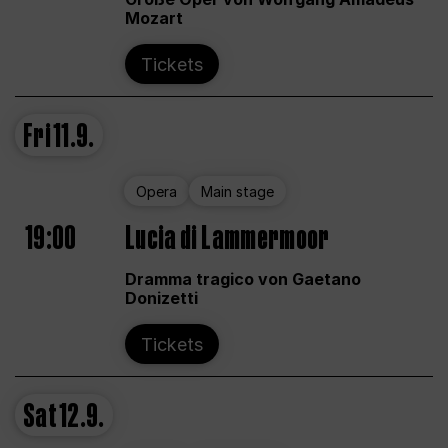
Mozart
Tickets
Fri
11.9.
Opera
Main stage
19:00
Lucia di Lammermoor
Dramma tragico von Gaetano
Donizetti
Tickets
Sat
12.9.