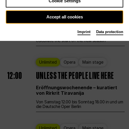
Cookie Settings
Ballet
Main stage
Staatsballett Berlin
Accept all cookies
12:00
Eröffnungswochenende
Imprint
Data protection
Deutsche Oper Berlin opens its doors to
celebrate the start of the new season
Unlimited
Opera
Main stage
12:00
UNLESS THE PEOPLE LIVE HERE
Eröffnungswochenende – kuratiert
von Rirkrit Tiravanija
Von Samstag 12.00 bis Sonntag 18.00 in und um
die Deutsche Oper Berlin
Unlimited
Opera
Main stage