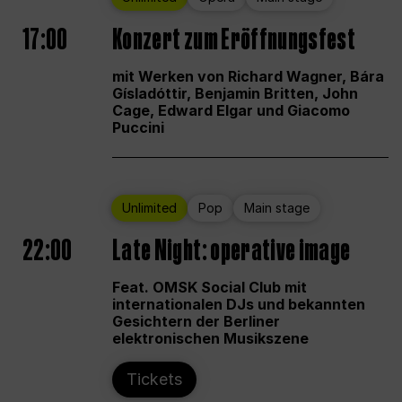
17:00
Konzert zum Eröffnungsfest
mit Werken von Richard Wagner, Bára
Gísladóttir, Benjamin Britten, John
Cage, Edward Elgar und Giacomo
Puccini
Unlimited
Pop
Main stage
22:00
Late Night: operative image
Feat. OMSK Social Club mit
internationalen DJs und bekannten
Gesichtern der Berliner
elektronischen Musikszene
Tickets