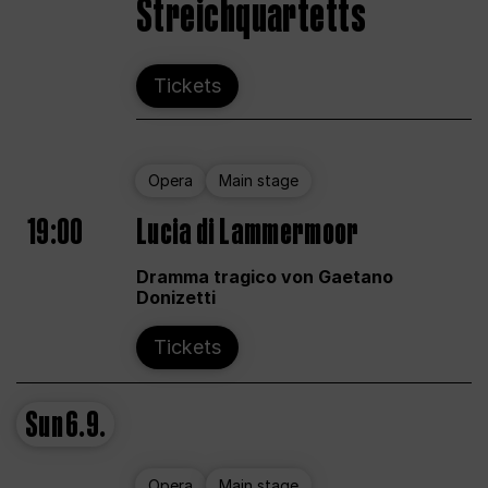
Streichquartetts
Tickets
Opera
Main stage
19:00
Lucia di Lammermoor
Dramma tragico von Gaetano
Donizetti
Tickets
Sun
6.9.
Opera
Main stage