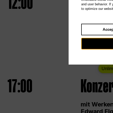
12:00
UNLESS
and user behavior. If
to optimize our websi
Eröffnungs
Accep
Von Samsta
Unlim
17:00
Konzer
mit Werken
Edward Elg