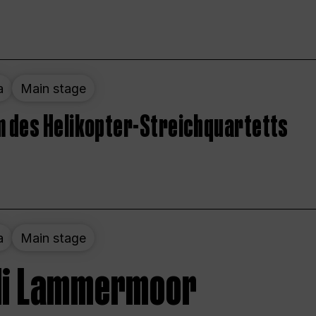
a
Main stage
 des Helikopter-Streichquartetts
a
Main stage
 di Lammermoor