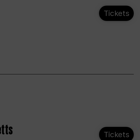
Tickets
etts
Tickets