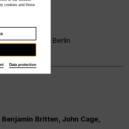
ary cookies and those
avanija
gs
 Deutsche Oper Berlin
nt
Data protection
 Benjamin Britten, John Cage,