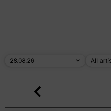
skip_calendar_timeline
All arti
Search