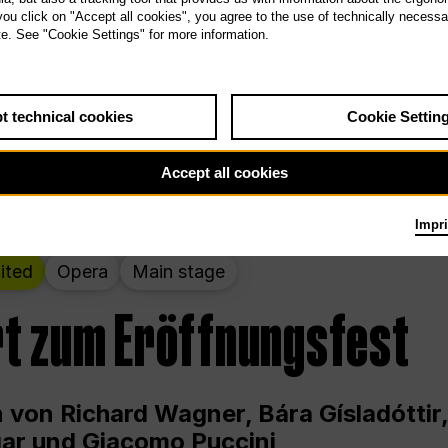
 THE PEOPLE LIVE HERE
 you click on "Accept all cookies", you agree to the use of technically necess
te. See "Cookie Settings" for more information.
wochenende – kuratiert von Rirkrit Tir
t technical cookies
Cookie Settin
g 12.00 bis Sonntag 18.00 in und um die
Accept all cookies
Impri
ited
Opera
Main stage
t zum Eröffnungsfest
 von Richard Wagner, Bára Gísladóttir,
ar und Giacomo Puccini