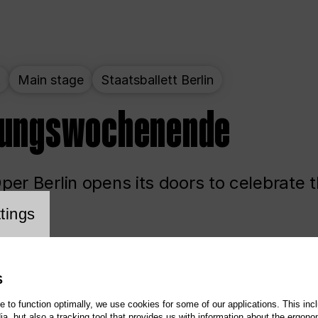
t
Main stage
Staatsballett Berlin
nungswochenende
er Berlin opens its doors to celebrate 
cookie setting
tings
ited
Opera
Main stage
S
te to function optimally, we use cookies for some of our applications. This incl
, but also a tracking tool that provides us with information about the ergono