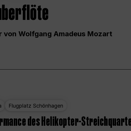
uberflöte
r von Wolfgang Amadeus Mozart
a
Flugplatz Schönhagen
ormance des Helikopter-Streichquart