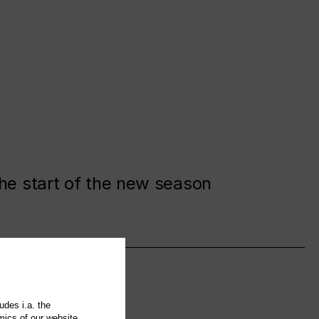
the start of the new season
udes i.a. the
mics of our website