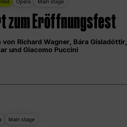
ited
Opera
Main stage
t zum Eröffnungsfest
 von Richard Wagner, Bára Gísladóttir,
ar und Giacomo Puccini
a
Main stage