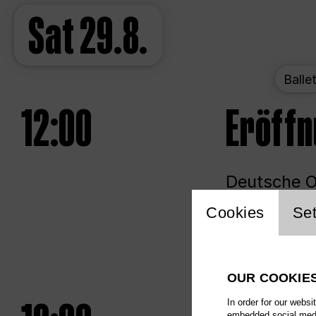
Sat
29.8.
Balle
12:00
Eröff
Deutsche Op
Website 
Cookies
Set
Unlim
OUR COOKIE
In order for our websi
embedded social media