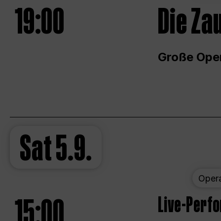
19:00
Die Za
Große Ope
Sat
5.9.
Oper
15:00
Live-Perf