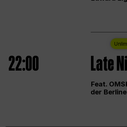
Unlim
22:00
Late N
Feat. OMSK
der Berlin