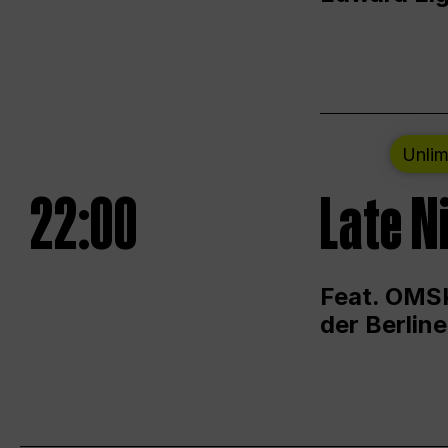
Unlim
22:00
Late N
Feat. OMSK
der Berlin