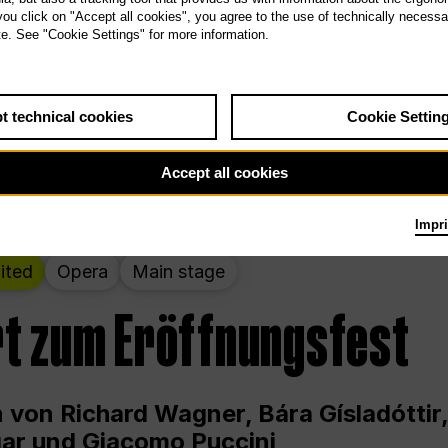
 THE PEOPLE LIVE HERE
 you click on "Accept all cookies", you agree to the use of technically necess
te. See "Cookie Settings" for more information.
wochenende – kuratiert von Rirkrit Tir
t technical cookies
Cookie Settin
g 12.00 bis Sonntag 18.00 in und um die
Accept all cookies
Impri
ited
Opera
Main stage
t zum Eröffnungsfest
 von Richard Wagner, Bára Gísladóttir,
ar und Giacomo Puccini