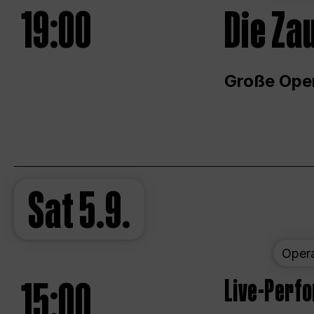
19:00
Die Za
Große Ope
Sat
5.9.
Oper
15:00
Live-Perf