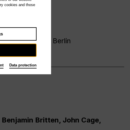
ary cookies and those
avanija
gs
 Deutsche Oper Berlin
nt
Data protection
 Benjamin Britten, John Cage,