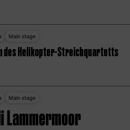
a
Main stage
 des Helikopter-Streichquartetts
a
Main stage
 di Lammermoor