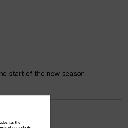
the start of the new season
udes i.a. the
mics of our website