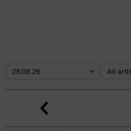
skip_calendar_timeline
All arti
Search