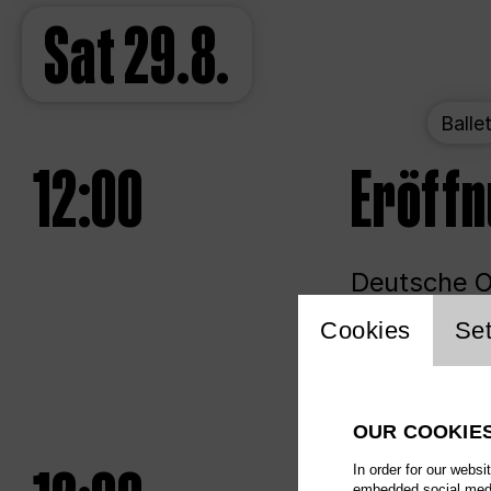
Sat
29.8.
Balle
12:00
Eröff
Deutsche Op
Website 
Cookies
Set
Unlim
OUR COOKIE
In order for our websi
embedded social media