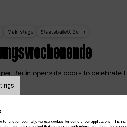
t
Main stage
Staatsballett Berlin
nungswochenende
er Berlin opens its doors to celebrate 
cookie setting
tings
ited
Opera
Main stage
S
te to function optimally, we use cookies for some of our applications. This incl
, but also a tracking tool that provides us with information about the ergono