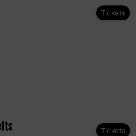
Tickets
etts
Tickets