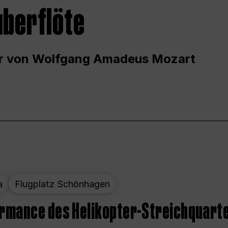
uberflöte
r von Wolfgang Amadeus Mozart
a
Flugplatz Schönhagen
ormance des Helikopter-Streichquart