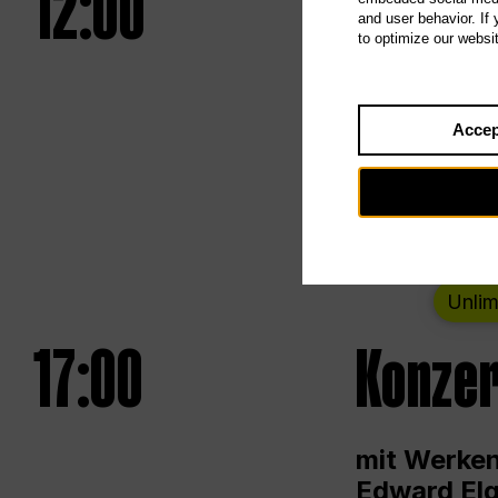
12:00
UNLESS
and user behavior. If
to optimize our websi
Eröffnungs
Accep
Von Samsta
Unlim
17:00
Konzer
mit Werken
Edward Elg