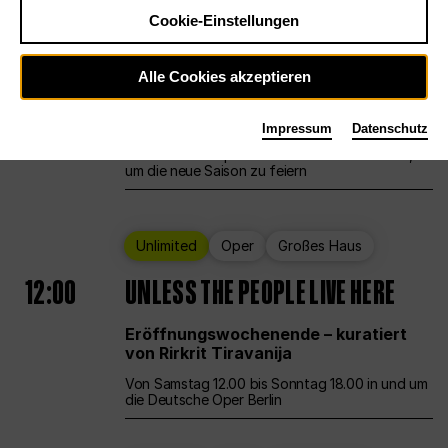
Cookie-Einstellungen
Ballett
Großes Haus
Staatsballett Berlin
Alle Cookies akzeptieren
12:00
Eröffnungswochenende
Impressum
Datenschutz
Die Deutsche Oper Berlin öffnet ihre Pforten,
um die neue Saison zu feiern
Unlimited
Oper
Großes Haus
12:00
UNLESS THE PEOPLE LIVE HERE
Eröffnungswochenende – kuratiert
von Rirkrit Tiravanija
Von Samstag 12.00 bis Sonntag 18.00 in und um
die Deutsche Oper Berlin