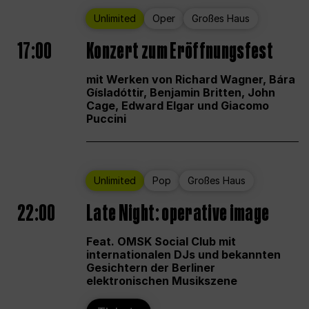
Unlimited
Oper
Großes Haus
17:00
Konzert zum Eröffnungsfest
mit Werken von Richard Wagner, Bára
Gísladóttir, Benjamin Britten, John
Cage, Edward Elgar und Giacomo
Puccini
Unlimited
Pop
Großes Haus
22:00
Late Night: operative image
Feat. OMSK Social Club mit
internationalen DJs und bekannten
Gesichtern der Berliner
elektronischen Musikszene