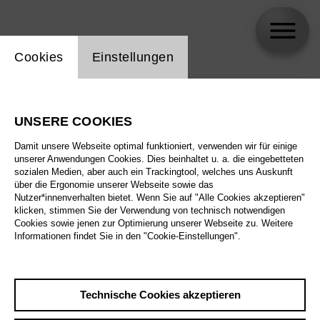
Einstellung Website Cookie
Cookies
Einstellungen
skip_calendar_timeline
Suche
UNSERE COOKIES
Alle Sparten
Damit unsere Webseite optimal funktioniert, verwenden wir für einige
Alle Spielstätten
unserer Anwendungen Cookies. Dies beinhaltet u. a. die eingebetteten
sozialen Medien, aber auch ein Trackingtool, welches uns Auskunft
über die Ergonomie unserer Webseite sowie das
Alle Merkmale
Nutzer*innenverhalten bietet. Wenn Sie auf "Alle Cookies akzeptieren"
klicken, stimmen Sie der Verwendung von technisch notwendigen
Cookies sowie jenen zur Optimierung unserer Webseite zu. Weitere
Informationen findet Sie in den "Cookie-Einstellungen".
August 2026
Technische Cookies akzeptieren
Sa
29.8.