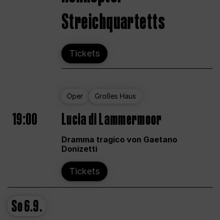
Streichquartetts
Tickets
Oper
Großes Haus
19:00
Lucia di Lammermoor
Dramma tragico von Gaetano
Donizetti
Tickets
So
6.9.