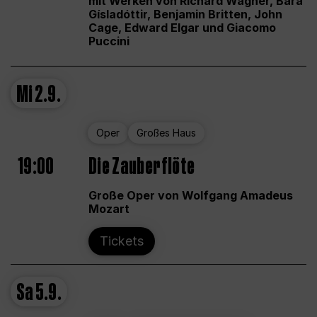
mit Werken von Richard Wagner, Bára
Gísladóttir, Benjamin Britten, John
Cage, Edward Elgar und Giacomo
Puccini
Mi
2.9.
Oper
Großes Haus
19:00
Die Zauberflöte
Große Oper von Wolfgang Amadeus
Mozart
Tickets
Sa
5.9.