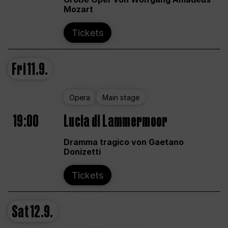
Mozart
Tickets
Fri
11.9.
Opera
Main stage
19:00
Lucia di Lammermoor
Dramma tragico von Gaetano
Donizetti
Tickets
Sat
12.9.