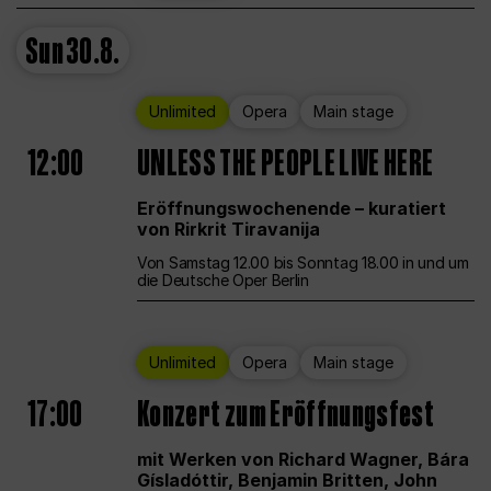
Sun
30.8.
Unlimited
Opera
Main stage
12:00
UNLESS THE PEOPLE LIVE HERE
Eröffnungswochenende – kuratiert
von Rirkrit Tiravanija
Von Samstag 12.00 bis Sonntag 18.00 in und um
die Deutsche Oper Berlin
Unlimited
Opera
Main stage
17:00
Konzert zum Eröffnungsfest
mit Werken von Richard Wagner, Bára
Gísladóttir, Benjamin Britten, John