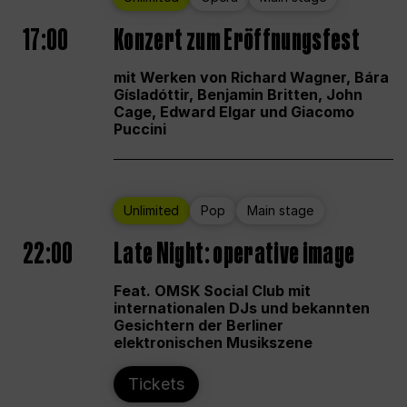
17:00
Konzert zum Eröffnungsfest
mit Werken von Richard Wagner, Bára
Gísladóttir, Benjamin Britten, John
Cage, Edward Elgar und Giacomo
Puccini
Unlimited
Pop
Main stage
22:00
Late Night: operative image
Feat. OMSK Social Club mit
internationalen DJs und bekannten
Gesichtern der Berliner
elektronischen Musikszene
Tickets