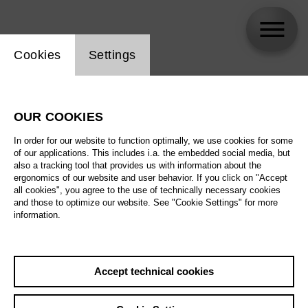
Website cookie setting
Cookies
Settings
skip_calendar_timeline
Search
OUR COOKIES
All artistic fields
In order for our website to function optimally, we use cookies for some
All locations
of our applications. This includes i.a. the embedded social media, but
also a tracking tool that provides us with information about the
ergonomics of our website and user behavior. If you click on "Accept
All features
all cookies", you agree to the use of technically necessary cookies
and those to optimize our website. See "Cookie Settings" for more
information.
August 2026
Accept technical cookies
Sat
29.8.