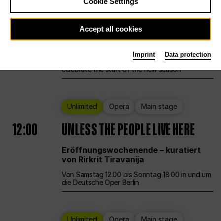
Cookie Settings
Ballet
Main stage
Staatsballett Berlin
Accept all cookies
12:00
Eröffnungswochenende
Imprint
Data protection
Deutsche Oper Berlin opens its doors to
celebrate the start of the new season
Unlimited
Opera
Main stage
12:00
UNLESS THE PEOPLE LIVE HERE
Eröffnungswochenende – kuratiert
von Rirkrit Tiravanija
Von Samstag 12.00 bis Sonntag 18.00 in und um
die Deutsche Oper Berlin
Unlimited
Opera
Main stage