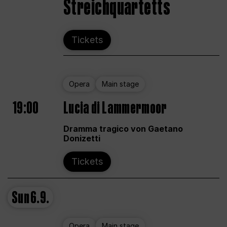
Streichquartetts
Tickets
Opera
Main stage
19:00
Lucia di Lammermoor
Dramma tragico von Gaetano
Donizetti
Tickets
Sun
6.9.
Opera
Main stage