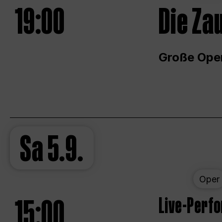
19:00
Die Za
Große Ope
Sa
5.9.
Oper
15:00
Live-Perf