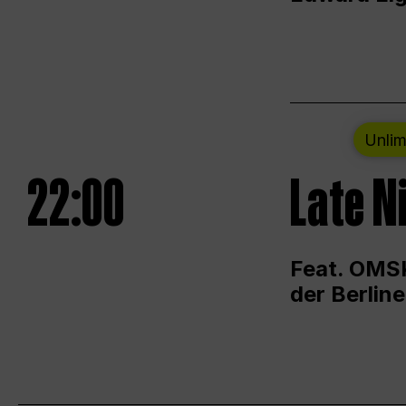
Unlim
22:00
Late N
Feat. OMSK
der Berlin