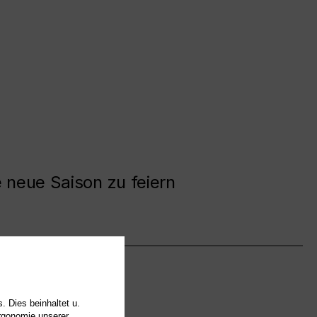
e neue Saison zu feiern
. Dies beinhaltet u.
Ergonomie unserer