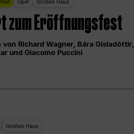
ited
Oper
Großes Haus
t zum Eröffnungsfest
 von Richard Wagner, Bára Gísladóttir,
ar und Giacomo Puccini
Großes Haus