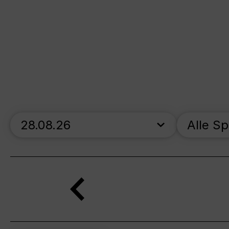
skip_calendar_timeline
Alle S
Suche