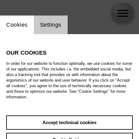
Website cookie setting
Cookies
Settings
skip_calendar_timeline
Search
OUR COOKIES
All artistic fields
In order for our website to function optimally, we use cookies for some
All locations
of our applications. This includes i.a. the embedded social media, but
also a tracking tool that provides us with information about the
ergonomics of our website and user behavior. If you click on "Accept
All features
all cookies", you agree to the use of technically necessary cookies
and those to optimize our website. See "Cookie Settings" for more
information.
August 2026
Accept technical cookies
Sat
29.8.