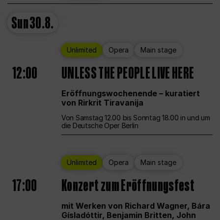
Sun
30.8.
Unlimited
Opera
Main stage
12:00
UNLESS THE PEOPLE LIVE HERE
Eröffnungswochenende – kuratiert
von Rirkrit Tiravanija
Von Samstag 12.00 bis Sonntag 18.00 in und um
die Deutsche Oper Berlin
Unlimited
Opera
Main stage
17:00
Konzert zum Eröffnungsfest
mit Werken von Richard Wagner, Bára
Gísladóttir, Benjamin Britten, John