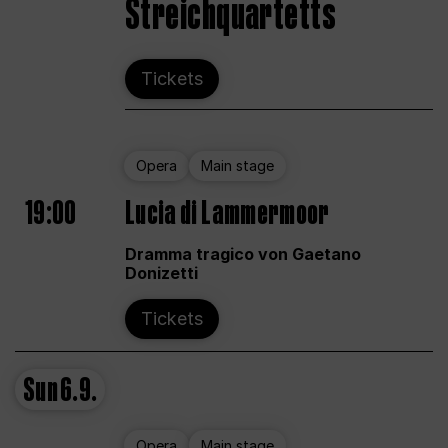
Streichquartetts
Tickets
Opera
Main stage
19:00
Lucia di Lammermoor
Dramma tragico von Gaetano
Donizetti
Tickets
Sun
6.9.
Opera
Main stage