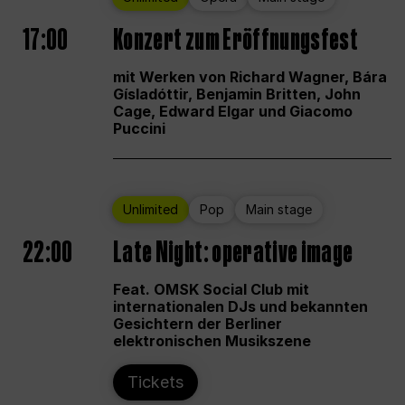
17:00
Konzert zum Eröffnungsfest
mit Werken von Richard Wagner, Bára
Gísladóttir, Benjamin Britten, John
Cage, Edward Elgar und Giacomo
Puccini
Unlimited
Pop
Main stage
22:00
Late Night: operative image
Feat. OMSK Social Club mit
internationalen DJs und bekannten
Gesichtern der Berliner
elektronischen Musikszene
Tickets