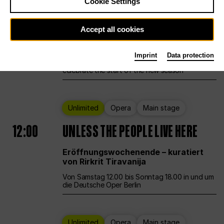
Cookie Settings
Ballet
Main stage
Staatsballett Berlin
Accept all cookies
12:00
Eröffnungswochenende
Imprint
Data protection
Deutsche Oper Berlin opens its doors to
celebrate the start of the new season
Unlimited
Opera
Main stage
12:00
UNLESS THE PEOPLE LIVE HERE
Eröffnungswochenende – kuratiert
von Rirkrit Tiravanija
Von Samstag 12.00 bis Sonntag 18.00 in und um
die Deutsche Oper Berlin
Unlimited
Opera
Main stage