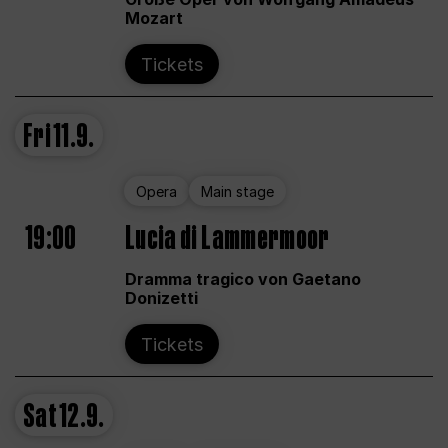
Mozart
Tickets
Fri
11.9.
Opera
Main stage
19:00
Lucia di Lammermoor
Dramma tragico von Gaetano
Donizetti
Tickets
Sat
12.9.