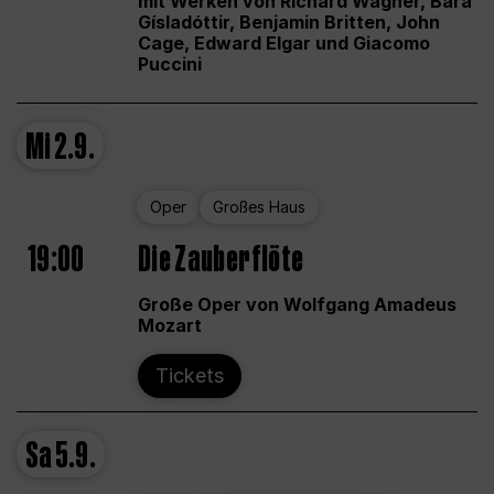
mit Werken von Richard Wagner, Bára
Gísladóttir, Benjamin Britten, John
Cage, Edward Elgar und Giacomo
Puccini
Mi
2.9.
Oper
Großes Haus
19:00
Die Zauberflöte
Große Oper von Wolfgang Amadeus
Mozart
Tickets
Sa
5.9.