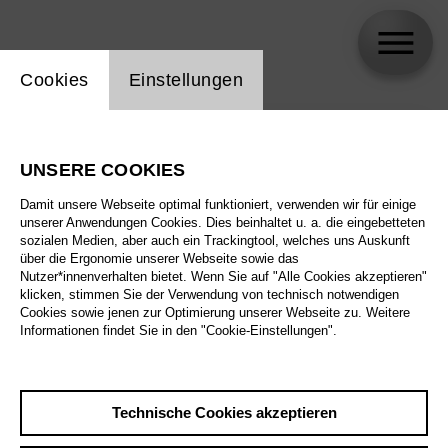
Einstellung Website Cookie
Cookies
Einstellungen
skip_calendar_timeline
Suche
UNSERE COOKIES
Alle Sparten
Damit unsere Webseite optimal funktioniert, verwenden wir für einige
Alle Spielstätten
unserer Anwendungen Cookies. Dies beinhaltet u. a. die eingebetteten
sozialen Medien, aber auch ein Trackingtool, welches uns Auskunft
über die Ergonomie unserer Webseite sowie das
Alle Merkmale
Nutzer*innenverhalten bietet. Wenn Sie auf "Alle Cookies akzeptieren"
klicken, stimmen Sie der Verwendung von technisch notwendigen
Cookies sowie jenen zur Optimierung unserer Webseite zu. Weitere
Informationen findet Sie in den "Cookie-Einstellungen".
August 2026
Technische Cookies akzeptieren
Sa
29.8.