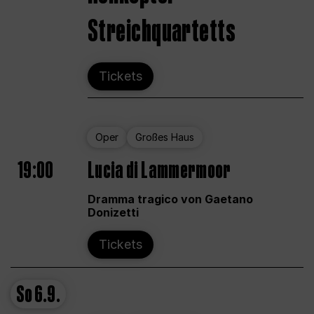
Streichquartetts
Tickets
Oper
Großes Haus
19:00
Lucia di Lammermoor
Dramma tragico von Gaetano
Donizetti
Tickets
So
6.9.