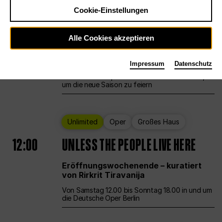
Cookie-Einstellungen
Ballett
Großes Haus
Staatsballett Berlin
Alle Cookies akzeptieren
12:00
Eröffnungswochenende
Impressum
Datenschutz
Die Deutsche Oper Berlin öffnet ihre Pforten,
um die neue Saison zu feiern
Unlimited
Oper
Großes Haus
12:00
UNLESS THE PEOPLE LIVE HERE
Eröffnungswochenende – kuratiert
von Rirkrit Tiravanija
Von Samstag 12.00 bis Sonntag 18.00 in und um
die Deutsche Oper Berlin