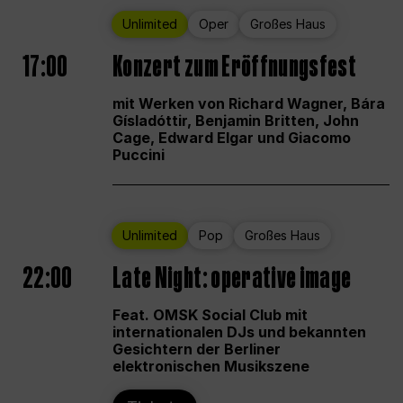
Unlimited
Oper
Großes Haus
17:00
Konzert zum Eröffnungsfest
mit Werken von Richard Wagner, Bára
Gísladóttir, Benjamin Britten, John
Cage, Edward Elgar und Giacomo
Puccini
Unlimited
Pop
Großes Haus
22:00
Late Night: operative image
Feat. OMSK Social Club mit
internationalen DJs und bekannten
Gesichtern der Berliner
elektronischen Musikszene