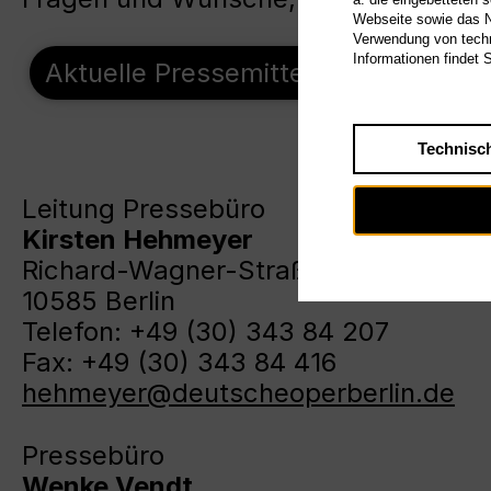
Webseite sowie das Nu
Verwendung von techn
Informationen findet 
Aktuelle Pressemitteilungen
Pre
Technisc
Leitung Pressebüro
Kirsten Hehmeyer
Richard-Wagner-Straße 10
10585 Berlin
Telefon: +49 (30) 343 84 207
Fax: +49 (30) 343 84 416
hehmeyer@deutscheoperberlin.de
Pressebüro
Wenke Vendt