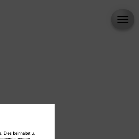
ie
. Dies beinhaltet u.
Ergonomie unserer