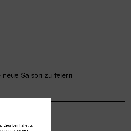
e neue Saison zu feiern
. Dies beinhaltet u.
Ergonomie unserer