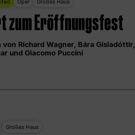
ited
Oper
Großes Haus
t zum Eröffnungsfest
 von Richard Wagner, Bára Gísladóttir,
ar und Giacomo Puccini
Großes Haus