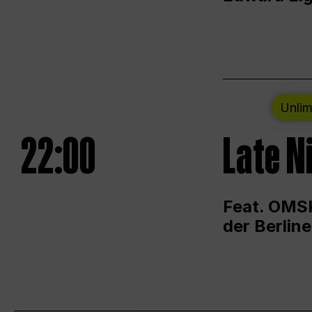
Unlim
22:00
Late N
Feat. OMSK
der Berlin