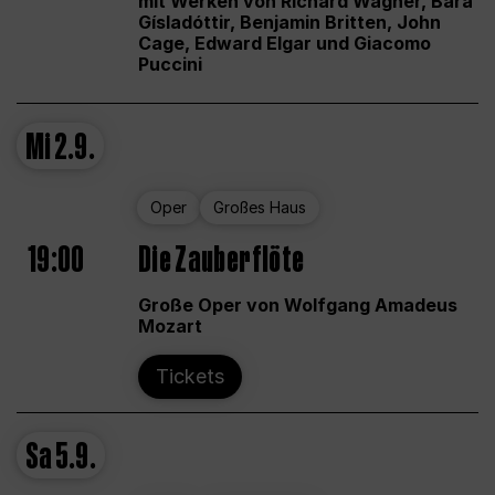
mit Werken von Richard Wagner, Bára
Gísladóttir, Benjamin Britten, John
Cage, Edward Elgar und Giacomo
Puccini
Mi
2.9.
Oper
Großes Haus
19:00
Die Zauberflöte
Große Oper von Wolfgang Amadeus
Mozart
Tickets
Sa
5.9.