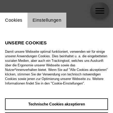
Einstellung Website Cookie
Cookies
Einstellungen
skip_calendar_timeline
Suche
UNSERE COOKIES
Alle Sparten
Damit unsere Webseite optimal funktioniert, verwenden wir für einige
Alle Spielstätten
unserer Anwendungen Cookies. Dies beinhaltet u. a. die eingebetteten
sozialen Medien, aber auch ein Trackingtool, welches uns Auskunft
über die Ergonomie unserer Webseite sowie das
Alle Merkmale
Nutzer*innenverhalten bietet. Wenn Sie auf "Alle Cookies akzeptieren"
klicken, stimmen Sie der Verwendung von technisch notwendigen
Cookies sowie jenen zur Optimierung unserer Webseite zu. Weitere
Informationen findet Sie in den "Cookie-Einstellungen".
August 2026
Technische Cookies akzeptieren
Sa
29.8.