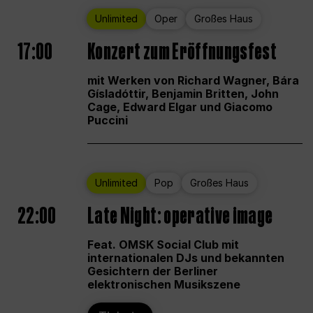
Unlimited
Oper
Großes Haus
17:00
Konzert zum Eröffnungsfest
mit Werken von Richard Wagner, Bára
Gísladóttir, Benjamin Britten, John
Cage, Edward Elgar und Giacomo
Puccini
Unlimited
Pop
Großes Haus
22:00
Late Night: operative image
Feat. OMSK Social Club mit
internationalen DJs und bekannten
Gesichtern der Berliner
elektronischen Musikszene