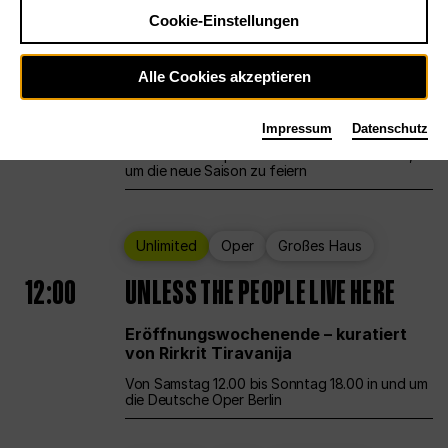
Cookie-Einstellungen
Ballett
Großes Haus
Staatsballett Berlin
Alle Cookies akzeptieren
12:00
Eröffnungswochenende
Impressum
Datenschutz
Die Deutsche Oper Berlin öffnet ihre Pforten,
um die neue Saison zu feiern
Unlimited
Oper
Großes Haus
12:00
UNLESS THE PEOPLE LIVE HERE
Eröffnungswochenende – kuratiert
von Rirkrit Tiravanija
Von Samstag 12.00 bis Sonntag 18.00 in und um
die Deutsche Oper Berlin