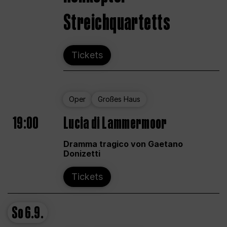
Streichquartetts
Tickets
Oper
Großes Haus
19:00
Lucia di Lammermoor
Dramma tragico von Gaetano
Donizetti
Tickets
So
6.9.