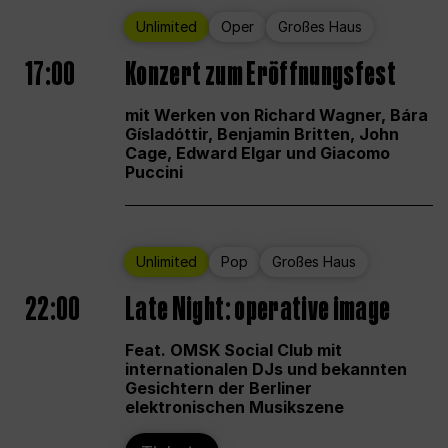
Unlimited
Oper
Großes Haus
17:00
Konzert zum Eröffnungsfest
mit Werken von Richard Wagner, Bára
Gísladóttir, Benjamin Britten, John
Cage, Edward Elgar und Giacomo
Puccini
Unlimited
Pop
Großes Haus
22:00
Late Night: operative image
Feat. OMSK Social Club mit
internationalen DJs und bekannten
Gesichtern der Berliner
elektronischen Musikszene