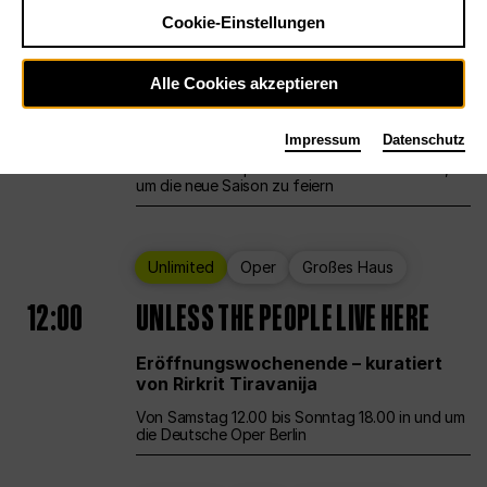
Cookie-Einstellungen
Ballett
Großes Haus
Staatsballett Berlin
Alle Cookies akzeptieren
12:00
Eröffnungswochenende
Impressum
Datenschutz
Die Deutsche Oper Berlin öffnet ihre Pforten,
um die neue Saison zu feiern
Unlimited
Oper
Großes Haus
12:00
UNLESS THE PEOPLE LIVE HERE
Eröffnungswochenende – kuratiert
von Rirkrit Tiravanija
Von Samstag 12.00 bis Sonntag 18.00 in und um
die Deutsche Oper Berlin