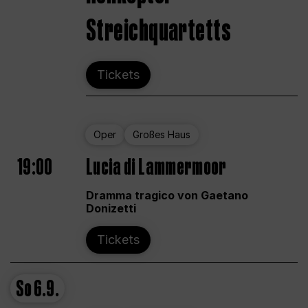
Streichquartetts
Tickets
Oper
Großes Haus
19:00
Lucia di Lammermoor
Dramma tragico von Gaetano
Donizetti
Tickets
So
6.9.