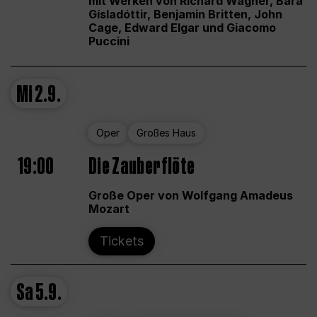
mit Werken von Richard Wagner, Bára
Gísladóttir, Benjamin Britten, John
Cage, Edward Elgar und Giacomo
Puccini
Mi
2.9.
Oper
Großes Haus
19:00
Die Zauberflöte
Große Oper von Wolfgang Amadeus
Mozart
Tickets
Sa
5.9.