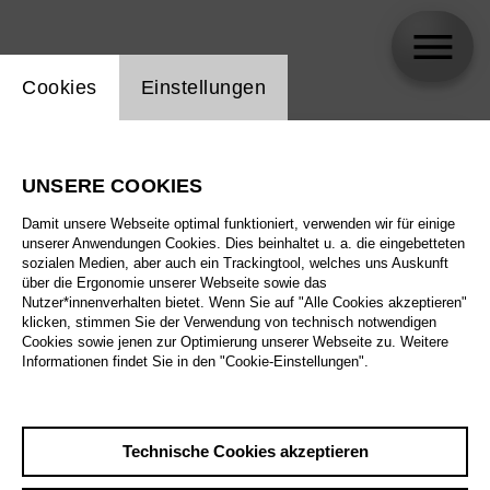
Einstellung Website Cookie
Cookies
Einstellungen
skip_calendar_timeline
Suche
UNSERE COOKIES
Alle Sparten
Damit unsere Webseite optimal funktioniert, verwenden wir für einige
Alle Spielstätten
unserer Anwendungen Cookies. Dies beinhaltet u. a. die eingebetteten
sozialen Medien, aber auch ein Trackingtool, welches uns Auskunft
über die Ergonomie unserer Webseite sowie das
Alle Merkmale
Nutzer*innenverhalten bietet. Wenn Sie auf "Alle Cookies akzeptieren"
klicken, stimmen Sie der Verwendung von technisch notwendigen
Cookies sowie jenen zur Optimierung unserer Webseite zu. Weitere
Informationen findet Sie in den "Cookie-Einstellungen".
August 2026
Technische Cookies akzeptieren
Sa
29.8.