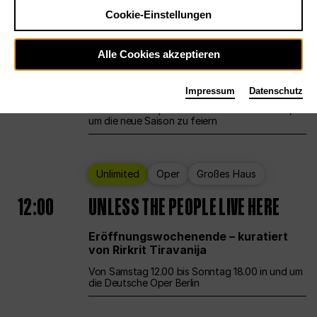
Cookie-Einstellungen
Ballett
Großes Haus
Staatsballett Berlin
Alle Cookies akzeptieren
12:00
Eröffnungswochenende
Impressum
Datenschutz
Die Deutsche Oper Berlin öffnet ihre Pforten,
um die neue Saison zu feiern
Unlimited
Oper
Großes Haus
12:00
UNLESS THE PEOPLE LIVE HERE
Eröffnungswochenende – kuratiert
von Rirkrit Tiravanija
Von Samstag 12.00 bis Sonntag 18.00 in und um
die Deutsche Oper Berlin