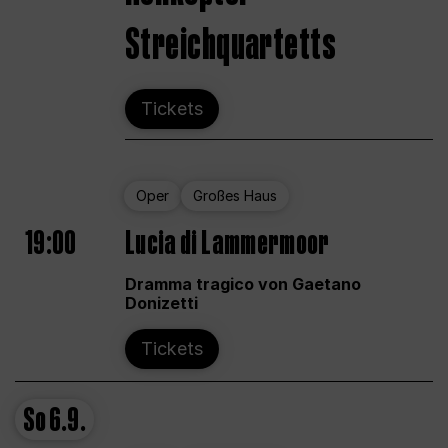
Streichquartetts
Tickets
Oper
Großes Haus
19:00
Lucia di Lammermoor
Dramma tragico von Gaetano
Donizetti
Tickets
So
6.9.