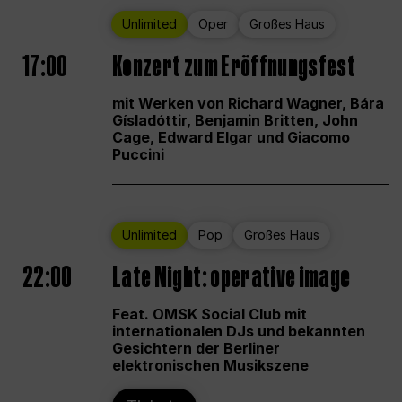
Unlimited
Oper
Großes Haus
17:00
Konzert zum Eröffnungsfest
mit Werken von Richard Wagner, Bára
Gísladóttir, Benjamin Britten, John
Cage, Edward Elgar und Giacomo
Puccini
Unlimited
Pop
Großes Haus
22:00
Late Night: operative image
Feat. OMSK Social Club mit
internationalen DJs und bekannten
Gesichtern der Berliner
elektronischen Musikszene