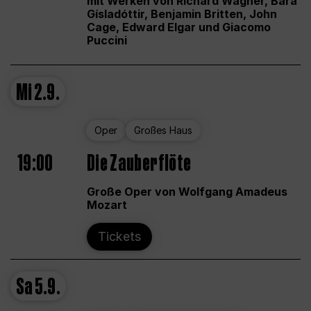
mit Werken von Richard Wagner, Bára
Gísladóttir, Benjamin Britten, John
Cage, Edward Elgar und Giacomo
Puccini
Mi
2.9.
Oper
Großes Haus
19:00
Die Zauberflöte
Große Oper von Wolfgang Amadeus
Mozart
Tickets
Sa
5.9.