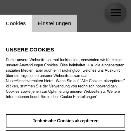
Einstellung Website Cookie
Cookies
Einstellungen
skip_calendar_timeline
Suche
UNSERE COOKIES
Alle Sparten
Damit unsere Webseite optimal funktioniert, verwenden wir für einige
Alle Spielstätten
unserer Anwendungen Cookies. Dies beinhaltet u. a. die eingebetteten
sozialen Medien, aber auch ein Trackingtool, welches uns Auskunft
über die Ergonomie unserer Webseite sowie das
Alle Merkmale
Nutzer*innenverhalten bietet. Wenn Sie auf "Alle Cookies akzeptieren"
klicken, stimmen Sie der Verwendung von technisch notwendigen
Cookies sowie jenen zur Optimierung unserer Webseite zu. Weitere
Informationen findet Sie in den "Cookie-Einstellungen".
August 2026
Technische Cookies akzeptieren
Sa
29.8.