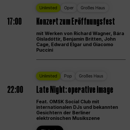
Unlimited
Oper
Großes Haus
17:00
Konzert zum Eröffnungsfest
mit Werken von Richard Wagner, Bára
Gísladóttir, Benjamin Britten, John
Cage, Edward Elgar und Giacomo
Puccini
Unlimited
Pop
Großes Haus
22:00
Late Night: operative image
Feat. OMSK Social Club mit
internationalen DJs und bekannten
Gesichtern der Berliner
elektronischen Musikszene