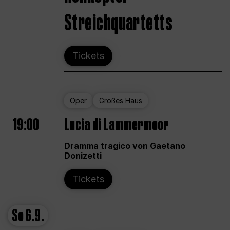
Streichquartetts
Tickets
Oper
Großes Haus
19:00
Lucia di Lammermoor
Dramma tragico von Gaetano
Donizetti
Tickets
So
6.9.