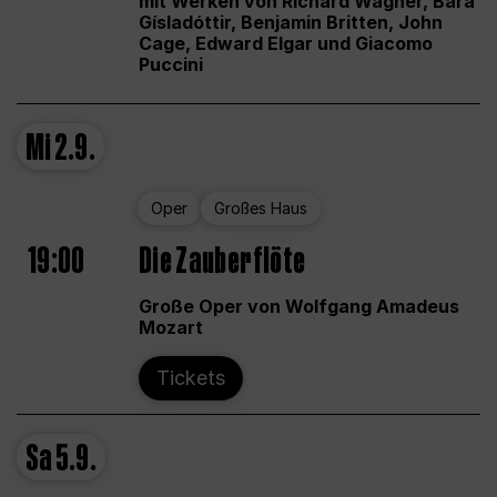
mit Werken von Richard Wagner, Bára
Gísladóttir, Benjamin Britten, John
Cage, Edward Elgar und Giacomo
Puccini
Mi
2.9.
Oper
Großes Haus
19:00
Die Zauberflöte
Große Oper von Wolfgang Amadeus
Mozart
Tickets
Sa
5.9.