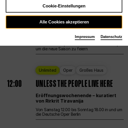
Cookie-Einstellungen
Ballett
Großes Haus
Staatsballett Berlin
Alle Cookies akzeptieren
12:00
Eröffnungswochenende
Impressum
Datenschutz
Die Deutsche Oper Berlin öffnet ihre Pforten,
um die neue Saison zu feiern
Unlimited
Oper
Großes Haus
12:00
UNLESS THE PEOPLE LIVE HERE
Eröffnungswochenende – kuratiert
von Rirkrit Tiravanija
Von Samstag 12.00 bis Sonntag 18.00 in und um
die Deutsche Oper Berlin