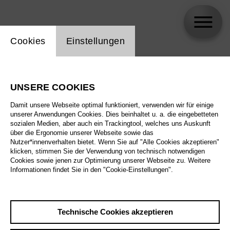
Einstellung Website Cookie
Cookies
Einstellungen
skip_calendar_timeline
Suche
UNSERE COOKIES
Alle Sparten
Damit unsere Webseite optimal funktioniert, verwenden wir für einige
Alle Spielstätten
unserer Anwendungen Cookies. Dies beinhaltet u. a. die eingebetteten
sozialen Medien, aber auch ein Trackingtool, welches uns Auskunft
über die Ergonomie unserer Webseite sowie das
Alle Merkmale
Nutzer*innenverhalten bietet. Wenn Sie auf "Alle Cookies akzeptieren"
klicken, stimmen Sie der Verwendung von technisch notwendigen
Cookies sowie jenen zur Optimierung unserer Webseite zu. Weitere
Informationen findet Sie in den "Cookie-Einstellungen".
August 2026
Technische Cookies akzeptieren
Sa
29.8.