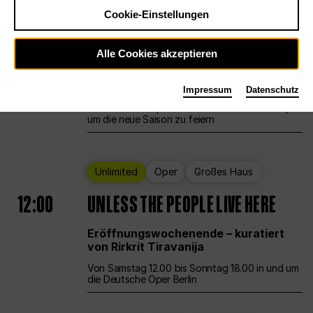
Cookie-Einstellungen
Ballett
Großes Haus
Staatsballett Berlin
Alle Cookies akzeptieren
12:00
Eröffnungswochenende
Impressum
Datenschutz
Die Deutsche Oper Berlin öffnet ihre Pforten,
um die neue Saison zu feiern
Unlimited
Oper
Großes Haus
12:00
UNLESS THE PEOPLE LIVE HERE
Eröffnungswochenende – kuratiert
von Rirkrit Tiravanija
Von Samstag 12.00 bis Sonntag 18.00 in und um
die Deutsche Oper Berlin