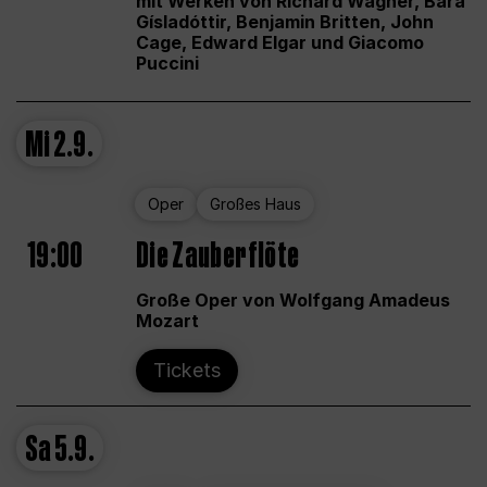
mit Werken von Richard Wagner, Bára
Gísladóttir, Benjamin Britten, John
Cage, Edward Elgar und Giacomo
Puccini
Mi
2.9.
Oper
Großes Haus
19:00
Die Zauberflöte
Große Oper von Wolfgang Amadeus
Mozart
Tickets
Sa
5.9.