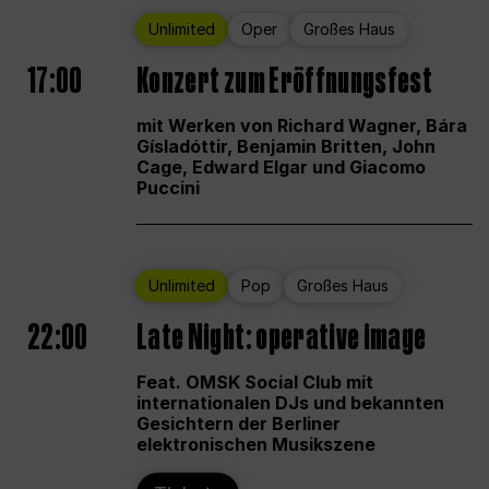
Unlimited
Oper
Großes Haus
17:00
Konzert zum Eröffnungsfest
mit Werken von Richard Wagner, Bára
Gísladóttir, Benjamin Britten, John
Cage, Edward Elgar und Giacomo
Puccini
Unlimited
Pop
Großes Haus
22:00
Late Night: operative image
Feat. OMSK Social Club mit
internationalen DJs und bekannten
Gesichtern der Berliner
elektronischen Musikszene