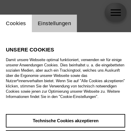
Einstellung Website Cookie
Cookies
Einstellungen
skip_calendar_timeline
Suche
UNSERE COOKIES
Alle Sparten
Damit unsere Webseite optimal funktioniert, verwenden wir für einige
Alle Spielstätten
unserer Anwendungen Cookies. Dies beinhaltet u. a. die eingebetteten
sozialen Medien, aber auch ein Trackingtool, welches uns Auskunft
über die Ergonomie unserer Webseite sowie das
Alle Merkmale
Nutzer*innenverhalten bietet. Wenn Sie auf "Alle Cookies akzeptieren"
klicken, stimmen Sie der Verwendung von technisch notwendigen
Cookies sowie jenen zur Optimierung unserer Webseite zu. Weitere
Informationen findet Sie in den "Cookie-Einstellungen".
August 2026
Technische Cookies akzeptieren
Sa
29.8.