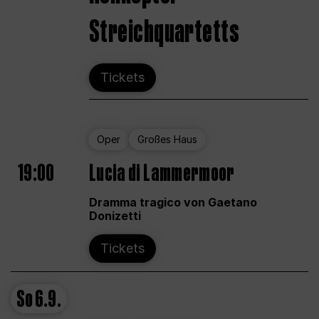
Streichquartetts
Tickets
Oper
Großes Haus
19:00
Lucia di Lammermoor
Dramma tragico von Gaetano
Donizetti
Tickets
So
6.9.