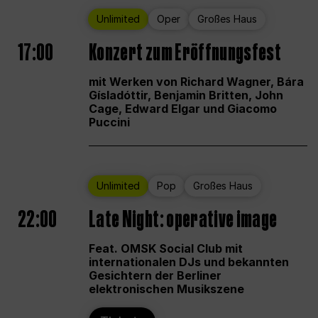
Unlimited
Oper
Großes Haus
17:00
Konzert zum Eröffnungsfest
mit Werken von Richard Wagner, Bára
Gísladóttir, Benjamin Britten, John
Cage, Edward Elgar und Giacomo
Puccini
Unlimited
Pop
Großes Haus
22:00
Late Night: operative image
Feat. OMSK Social Club mit
internationalen DJs und bekannten
Gesichtern der Berliner
elektronischen Musikszene