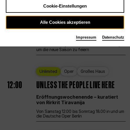
Cookie-Einstellungen
Ballett
Großes Haus
Staatsballett Berlin
Alle Cookies akzeptieren
12:00
Eröffnungswochenende
Impressum
Datenschutz
Die Deutsche Oper Berlin öffnet ihre Pforten,
um die neue Saison zu feiern
Unlimited
Oper
Großes Haus
12:00
UNLESS THE PEOPLE LIVE HERE
Eröffnungswochenende – kuratiert
von Rirkrit Tiravanija
Von Samstag 12.00 bis Sonntag 18.00 in und um
die Deutsche Oper Berlin