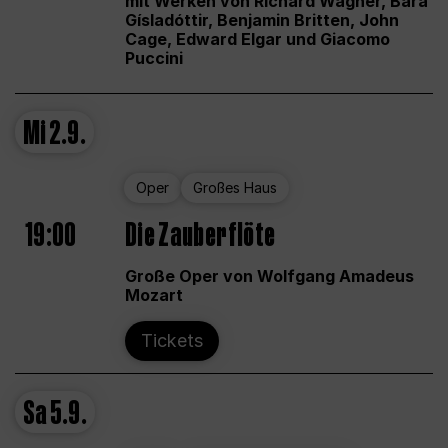
mit Werken von Richard Wagner, Bára
Gísladóttir, Benjamin Britten, John
Cage, Edward Elgar und Giacomo
Puccini
Mi
2.9.
Oper
Großes Haus
19:00
Die Zauberflöte
Große Oper von Wolfgang Amadeus
Mozart
Tickets
Sa
5.9.