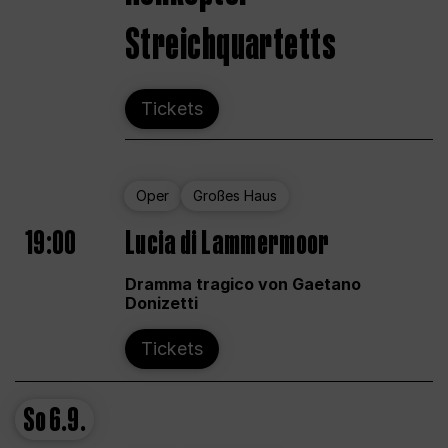
Streichquartetts
Tickets
Oper
Großes Haus
19:00
Lucia di Lammermoor
Dramma tragico von Gaetano
Donizetti
Tickets
So
6.9.