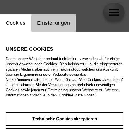
Einstellung Website Cookie
Cookies
Einstellungen
skip_calendar_timeline
Suche
UNSERE COOKIES
Alle Sparten
Damit unsere Webseite optimal funktioniert, verwenden wir für einige
Alle Spielstätten
unserer Anwendungen Cookies. Dies beinhaltet u. a. die eingebetteten
sozialen Medien, aber auch ein Trackingtool, welches uns Auskunft
über die Ergonomie unserer Webseite sowie das
Alle Merkmale
Nutzer*innenverhalten bietet. Wenn Sie auf "Alle Cookies akzeptieren"
klicken, stimmen Sie der Verwendung von technisch notwendigen
Cookies sowie jenen zur Optimierung unserer Webseite zu. Weitere
Informationen findet Sie in den "Cookie-Einstellungen".
August 2026
Technische Cookies akzeptieren
Sa
29.8.