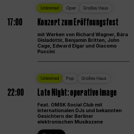
Unlimited
Oper
Großes Haus
17:00
Konzert zum Eröffnungsfest
mit Werken von Richard Wagner, Bára
Gísladóttir, Benjamin Britten, John
Cage, Edward Elgar und Giacomo
Puccini
Unlimited
Pop
Großes Haus
22:00
Late Night: operative image
Feat. OMSK Social Club mit
internationalen DJs und bekannten
Gesichtern der Berliner
elektronischen Musikszene