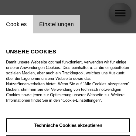
Einstellung Website Cookie
Cookies
Einstellungen
skip_calendar_timeline
Suche
UNSERE COOKIES
Alle Sparten
Damit unsere Webseite optimal funktioniert, verwenden wir für einige
Alle Spielstätten
unserer Anwendungen Cookies. Dies beinhaltet u. a. die eingebetteten
sozialen Medien, aber auch ein Trackingtool, welches uns Auskunft
über die Ergonomie unserer Webseite sowie das
Alle Merkmale
Nutzer*innenverhalten bietet. Wenn Sie auf "Alle Cookies akzeptieren"
klicken, stimmen Sie der Verwendung von technisch notwendigen
Cookies sowie jenen zur Optimierung unserer Webseite zu. Weitere
Informationen findet Sie in den "Cookie-Einstellungen".
August 2026
Technische Cookies akzeptieren
Sa
29.8.