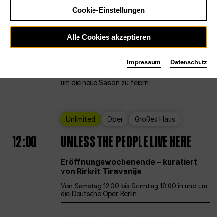
Cookie-Einstellungen
Ballett
Großes Haus
Staatsballett Berlin
Alle Cookies akzeptieren
12:00
Eröffnungswochenende
Impressum
Datenschutz
Die Deutsche Oper Berlin öffnet ihre Pforten,
um die neue Saison zu feiern
Unlimited
Oper
Großes Haus
12:00
UNLESS THE PEOPLE LIVE HERE
Eröffnungswochenende – kuratiert
von Rirkrit Tiravanija
Von Samstag 12.00 bis Sonntag 18.00 in und um
die Deutsche Oper Berlin