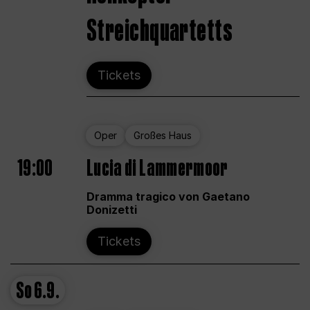
Streichquartetts
Tickets
Oper
Großes Haus
19:00
Lucia di Lammermoor
Dramma tragico von Gaetano
Donizetti
Tickets
So
6.9.