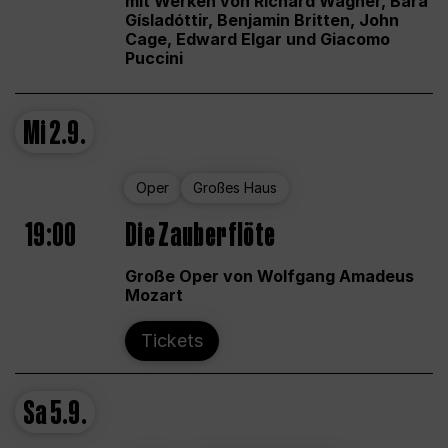
mit Werken von Richard Wagner, Bára
Gísladóttir, Benjamin Britten, John
Cage, Edward Elgar und Giacomo
Puccini
Mi
2.9.
Oper
Großes Haus
19:00
Die Zauberflöte
Große Oper von Wolfgang Amadeus
Mozart
Tickets
Sa
5.9.