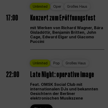
Unlimited
Oper
Großes Haus
17:00
Konzert zum Eröffnungsfest
mit Werken von Richard Wagner, Bára
Gísladóttir, Benjamin Britten, John
Cage, Edward Elgar und Giacomo
Puccini
Unlimited
Pop
Großes Haus
22:00
Late Night: operative image
Feat. OMSK Social Club mit
internationalen DJs und bekannten
Gesichtern der Berliner
elektronischen Musikszene