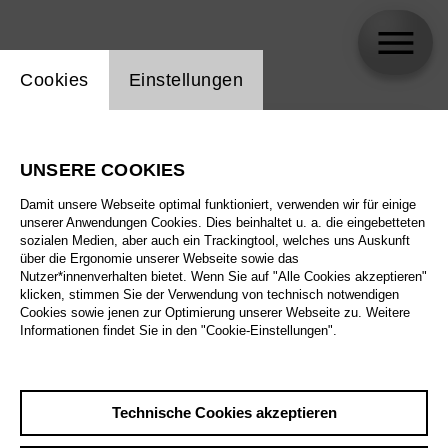
Einstellung Website Cookie
Cookies
Einstellungen
skip_calendar_timeline
Suche
UNSERE COOKIES
Alle Sparten
Damit unsere Webseite optimal funktioniert, verwenden wir für einige
Alle Spielstätten
unserer Anwendungen Cookies. Dies beinhaltet u. a. die eingebetteten
sozialen Medien, aber auch ein Trackingtool, welches uns Auskunft
über die Ergonomie unserer Webseite sowie das
Alle Merkmale
Nutzer*innenverhalten bietet. Wenn Sie auf "Alle Cookies akzeptieren"
klicken, stimmen Sie der Verwendung von technisch notwendigen
Cookies sowie jenen zur Optimierung unserer Webseite zu. Weitere
Informationen findet Sie in den "Cookie-Einstellungen".
August 2026
Technische Cookies akzeptieren
Sa
29.8.