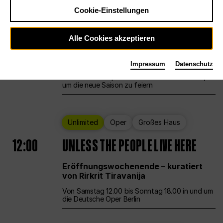
Cookie-Einstellungen
Ballett
Großes Haus
Staatsballett Berlin
Alle Cookies akzeptieren
12:00
Eröffnungswochenende
Impressum
Datenschutz
Die Deutsche Oper Berlin öffnet ihre Pforten,
um die neue Saison zu feiern
Unlimited
Oper
Großes Haus
12:00
UNLESS THE PEOPLE LIVE HERE
Eröffnungswochenende – kuratiert
von Rirkrit Tiravanija
Von Samstag 12.00 bis Sonntag 18.00 in und um
die Deutsche Oper Berlin