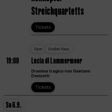
Streichquartetts
Tickets
Oper
Großes Haus
19:00
Lucia di Lammermoor
Dramma tragico von Gaetano
Donizetti
Tickets
So
6.9.