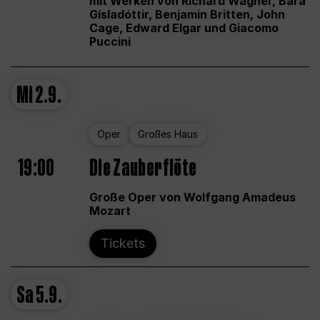
mit Werken von Richard Wagner, Bára
Gísladóttir, Benjamin Britten, John
Cage, Edward Elgar und Giacomo
Puccini
Mi
2.9.
Oper
Großes Haus
19:00
Die Zauberflöte
Große Oper von Wolfgang Amadeus
Mozart
Tickets
Sa
5.9.