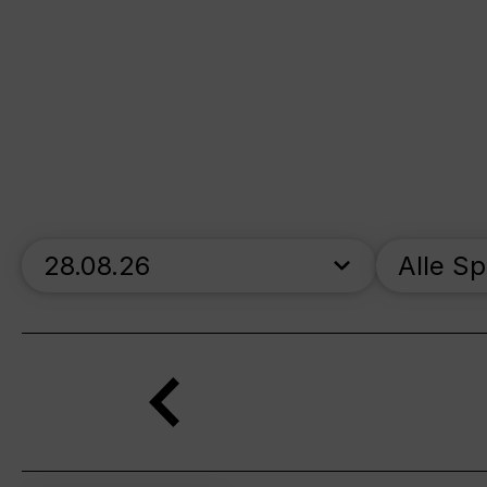
skip_calendar_timeline
Alle S
Suche