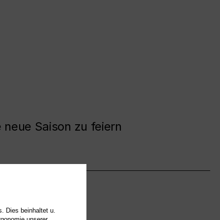
e neue Saison zu feiern
. Dies beinhaltet u.
Ergonomie unserer