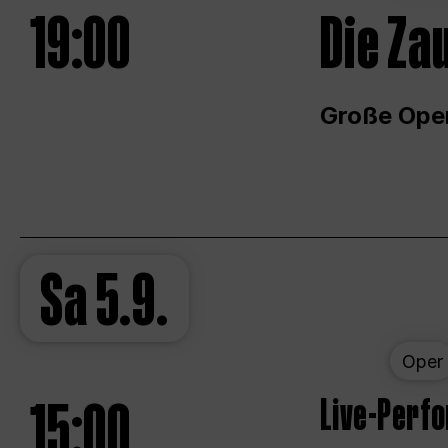
19:00
Die Za
Große Ope
Sa
5.9.
Oper
15:00
Live-Perf