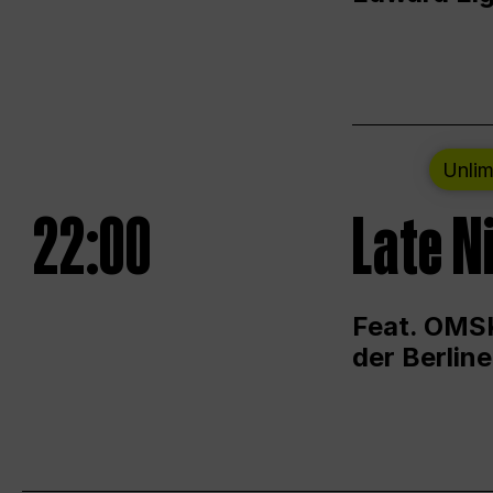
Unlim
22:00
Late N
Feat. OMSK
der Berlin