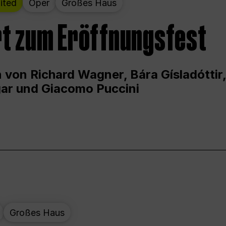
ited
Oper
Großes Haus
t zum Eröffnungsfest
 von Richard Wagner, Bára Gísladóttir,
ar und Giacomo Puccini
Großes Haus