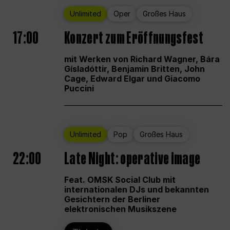
Unlimited
Oper
Großes Haus
17:00
Konzert zum Eröffnungsfest
mit Werken von Richard Wagner, Bára
Gísladóttir, Benjamin Britten, John
Cage, Edward Elgar und Giacomo
Puccini
Unlimited
Pop
Großes Haus
22:00
Late Night: operative image
Feat. OMSK Social Club mit
internationalen DJs und bekannten
Gesichtern der Berliner
elektronischen Musikszene