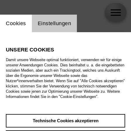
Einstellung Website Cookie
Cookies
Einstellungen
skip_calendar_timeline
Suche
UNSERE COOKIES
Alle Sparten
Damit unsere Webseite optimal funktioniert, verwenden wir für einige
Alle Spielstätten
unserer Anwendungen Cookies. Dies beinhaltet u. a. die eingebetteten
sozialen Medien, aber auch ein Trackingtool, welches uns Auskunft
über die Ergonomie unserer Webseite sowie das
Alle Merkmale
Nutzer*innenverhalten bietet. Wenn Sie auf "Alle Cookies akzeptieren"
klicken, stimmen Sie der Verwendung von technisch notwendigen
Cookies sowie jenen zur Optimierung unserer Webseite zu. Weitere
Informationen findet Sie in den "Cookie-Einstellungen".
August 2026
Technische Cookies akzeptieren
Sa
29.8.