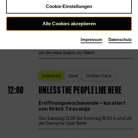
Cookie-Einstellungen
Ballett
Großes Haus
Staatsballett Berlin
Alle Cookies akzeptieren
12:00
Eröffnungswochenende
Impressum
Datenschutz
Die Deutsche Oper Berlin öffnet ihre Pforten,
um die neue Saison zu feiern
Unlimited
Oper
Großes Haus
12:00
UNLESS THE PEOPLE LIVE HERE
Eröffnungswochenende – kuratiert
von Rirkrit Tiravanija
Von Samstag 12.00 bis Sonntag 18.00 in und um
die Deutsche Oper Berlin