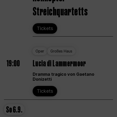
Streichquartetts
Tickets
Oper
Großes Haus
19:00
Lucia di Lammermoor
Dramma tragico von Gaetano
Donizetti
Tickets
So
6.9.