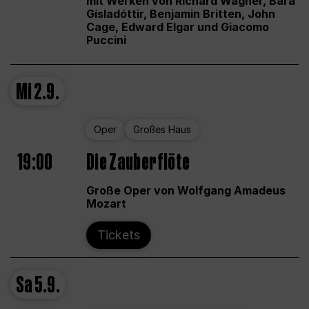
mit Werken von Richard Wagner, Bára
Gísladóttir, Benjamin Britten, John
Cage, Edward Elgar und Giacomo
Puccini
Mi
2.9.
Oper
Großes Haus
19:00
Die Zauberflöte
Große Oper von Wolfgang Amadeus
Mozart
Tickets
Sa
5.9.