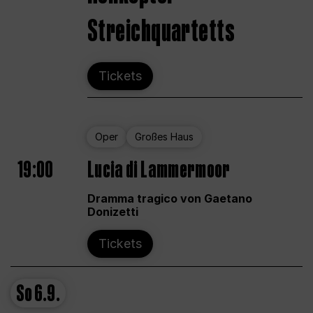
Streichquartetts
Tickets
Oper
Großes Haus
19:00
Lucia di Lammermoor
Dramma tragico von Gaetano
Donizetti
Tickets
So
6.9.