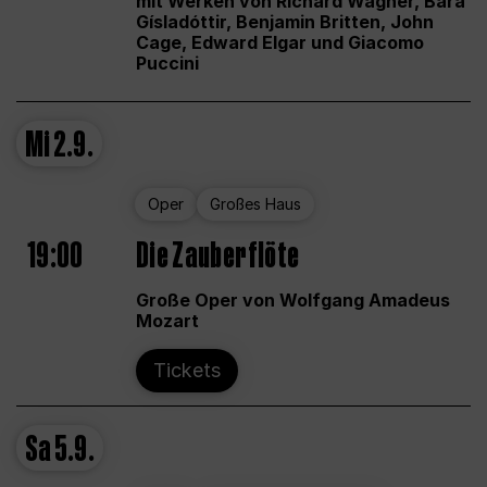
mit Werken von Richard Wagner, Bára
Gísladóttir, Benjamin Britten, John
Cage, Edward Elgar und Giacomo
Puccini
Mi
2.9.
Oper
Großes Haus
19:00
Die Zauberflöte
Große Oper von Wolfgang Amadeus
Mozart
Tickets
Sa
5.9.