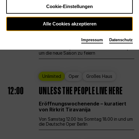
Cookie-Einstellungen
Ballett
Großes Haus
Staatsballett Berlin
Alle Cookies akzeptieren
12:00
Eröffnungswochenende
Impressum
Datenschutz
Die Deutsche Oper Berlin öffnet ihre Pforten,
um die neue Saison zu feiern
Unlimited
Oper
Großes Haus
12:00
UNLESS THE PEOPLE LIVE HERE
Eröffnungswochenende – kuratiert
von Rirkrit Tiravanija
Von Samstag 12.00 bis Sonntag 18.00 in und um
die Deutsche Oper Berlin