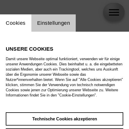
Einstellung Website Cookie
Cookies
Einstellungen
skip_calendar_timeline
Suche
UNSERE COOKIES
Alle Sparten
Damit unsere Webseite optimal funktioniert, verwenden wir für einige
Alle Spielstätten
unserer Anwendungen Cookies. Dies beinhaltet u. a. die eingebetteten
sozialen Medien, aber auch ein Trackingtool, welches uns Auskunft
über die Ergonomie unserer Webseite sowie das
Alle Merkmale
Nutzer*innenverhalten bietet. Wenn Sie auf "Alle Cookies akzeptieren"
klicken, stimmen Sie der Verwendung von technisch notwendigen
Cookies sowie jenen zur Optimierung unserer Webseite zu. Weitere
Informationen findet Sie in den "Cookie-Einstellungen".
August 2026
Technische Cookies akzeptieren
Sa
29.8.