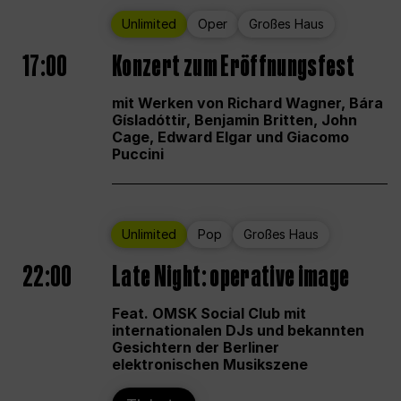
Unlimited
Oper
Großes Haus
17:00
Konzert zum Eröffnungsfest
mit Werken von Richard Wagner, Bára
Gísladóttir, Benjamin Britten, John
Cage, Edward Elgar und Giacomo
Puccini
Unlimited
Pop
Großes Haus
22:00
Late Night: operative image
Feat. OMSK Social Club mit
internationalen DJs und bekannten
Gesichtern der Berliner
elektronischen Musikszene