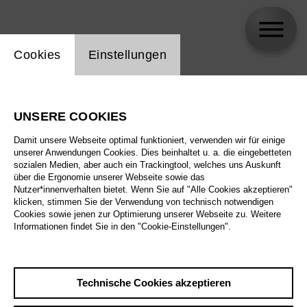
Einstellung Website Cookie
Cookies
Einstellungen
skip_calendar_timeline
Suche
UNSERE COOKIES
Alle Sparten
Damit unsere Webseite optimal funktioniert, verwenden wir für einige
Alle Spielstätten
unserer Anwendungen Cookies. Dies beinhaltet u. a. die eingebetteten
sozialen Medien, aber auch ein Trackingtool, welches uns Auskunft
über die Ergonomie unserer Webseite sowie das
Alle Merkmale
Nutzer*innenverhalten bietet. Wenn Sie auf "Alle Cookies akzeptieren"
klicken, stimmen Sie der Verwendung von technisch notwendigen
Cookies sowie jenen zur Optimierung unserer Webseite zu. Weitere
Informationen findet Sie in den "Cookie-Einstellungen".
August 2026
Technische Cookies akzeptieren
Sa
29.8.