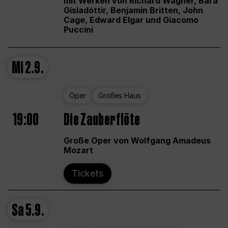
mit Werken von Richard Wagner, Bára
Gísladóttir, Benjamin Britten, John
Cage, Edward Elgar und Giacomo
Puccini
Mi
2.9.
Oper
Großes Haus
19:00
Die Zauberflöte
Große Oper von Wolfgang Amadeus
Mozart
Tickets
Sa
5.9.