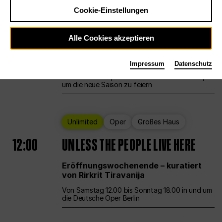
Cookie-Einstellungen
Ballett
Großes Haus
Staatsballett Berlin
Alle Cookies akzeptieren
12:00
Eröffnungswochenende
Impressum
Datenschutz
Die Deutsche Oper Berlin öffnet ihre Pforten,
um die neue Saison zu feiern
Unlimited
Oper
Großes Haus
12:00
UNLESS THE PEOPLE LIVE HERE
Eröffnungswochenende – kuratiert
von Rirkrit Tiravanija
Von Samstag 12.00 bis Sonntag 18.00 in und um
die Deutsche Oper Berlin