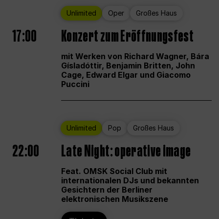
Unlimited
Oper
Großes Haus
17:00
Konzert zum Eröffnungsfest
mit Werken von Richard Wagner, Bára
Gísladóttir, Benjamin Britten, John
Cage, Edward Elgar und Giacomo
Puccini
Unlimited
Pop
Großes Haus
22:00
Late Night: operative image
Feat. OMSK Social Club mit
internationalen DJs und bekannten
Gesichtern der Berliner
elektronischen Musikszene