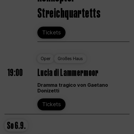
Streichquartetts
Tickets
Oper
Großes Haus
19:00
Lucia di Lammermoor
Dramma tragico von Gaetano
Donizetti
Tickets
So
6.9.