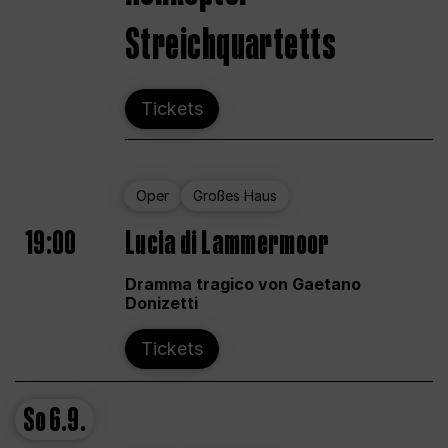
Streichquartetts
Tickets
Oper
Großes Haus
19:00
Lucia di Lammermoor
Dramma tragico von Gaetano
Donizetti
Tickets
So
6.9.