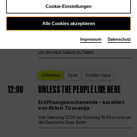
Cookie-Einstellungen
Ballett
Großes Haus
Staatsballett Berlin
Alle Cookies akzeptieren
12:00
Eröffnungswochenende
Impressum
Datenschutz
Die Deutsche Oper Berlin öffnet ihre Pforten,
um die neue Saison zu feiern
Unlimited
Oper
Großes Haus
12:00
UNLESS THE PEOPLE LIVE HERE
Eröffnungswochenende – kuratiert
von Rirkrit Tiravanija
Von Samstag 12.00 bis Sonntag 18.00 in und um
die Deutsche Oper Berlin