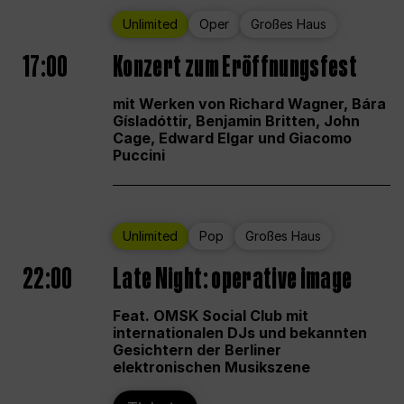
Unlimited
Oper
Großes Haus
17:00
Konzert zum Eröffnungsfest
mit Werken von Richard Wagner, Bára
Gísladóttir, Benjamin Britten, John
Cage, Edward Elgar und Giacomo
Puccini
Unlimited
Pop
Großes Haus
22:00
Late Night: operative image
Feat. OMSK Social Club mit
internationalen DJs und bekannten
Gesichtern der Berliner
elektronischen Musikszene