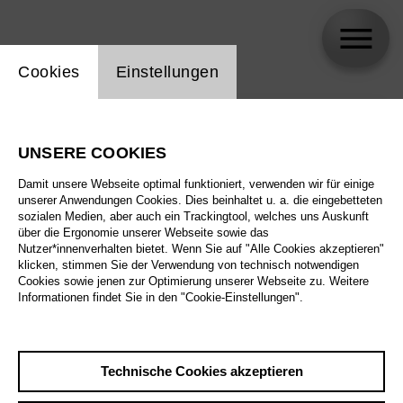
Einstellung Website Cookie
Cookies
Einstellungen
skip_calendar_timeline
Suche
UNSERE COOKIES
Alle Sparten
Damit unsere Webseite optimal funktioniert, verwenden wir für einige
Alle Spielstätten
unserer Anwendungen Cookies. Dies beinhaltet u. a. die eingebetteten
sozialen Medien, aber auch ein Trackingtool, welches uns Auskunft
über die Ergonomie unserer Webseite sowie das
Alle Merkmale
Nutzer*innenverhalten bietet. Wenn Sie auf "Alle Cookies akzeptieren"
klicken, stimmen Sie der Verwendung von technisch notwendigen
Cookies sowie jenen zur Optimierung unserer Webseite zu. Weitere
Informationen findet Sie in den "Cookie-Einstellungen".
August 2026
Technische Cookies akzeptieren
Sa
29.8.