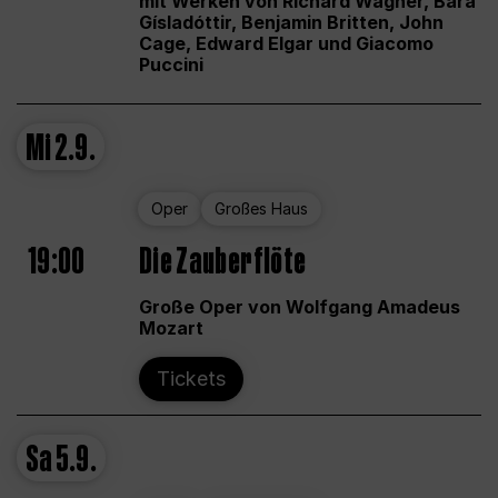
mit Werken von Richard Wagner, Bára
Gísladóttir, Benjamin Britten, John
Cage, Edward Elgar und Giacomo
Puccini
Mi
2.9.
Oper
Großes Haus
19:00
Die Zauberflöte
Große Oper von Wolfgang Amadeus
Mozart
Tickets
Sa
5.9.