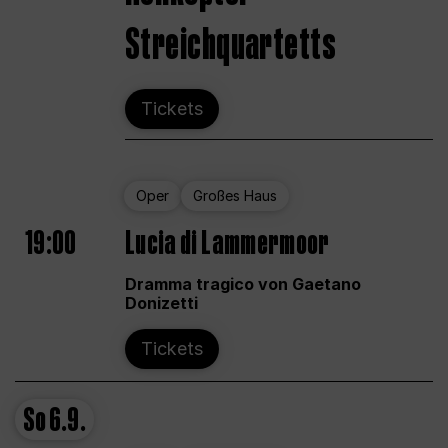
Streichquartetts
Tickets
Oper
Großes Haus
19:00
Lucia di Lammermoor
Dramma tragico von Gaetano
Donizetti
Tickets
So
6.9.