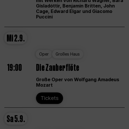
mit Werken von Richard Wagner, Bára
Gísladóttir, Benjamin Britten, John
Cage, Edward Elgar und Giacomo
Puccini
Mi
2.9.
Oper
Großes Haus
19:00
Die Zauberflöte
Große Oper von Wolfgang Amadeus
Mozart
Tickets
Sa
5.9.