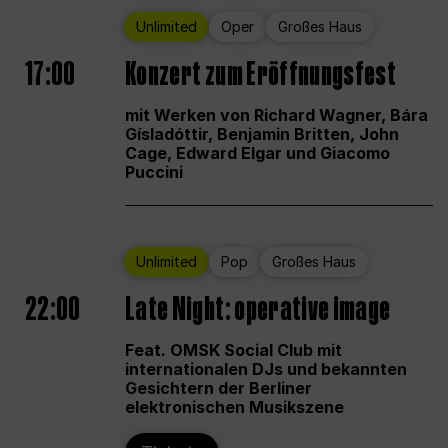
Unlimited
Oper
Großes Haus
17:00
Konzert zum Eröffnungsfest
mit Werken von Richard Wagner, Bára
Gísladóttir, Benjamin Britten, John
Cage, Edward Elgar und Giacomo
Puccini
Unlimited
Pop
Großes Haus
22:00
Late Night: operative image
Feat. OMSK Social Club mit
internationalen DJs und bekannten
Gesichtern der Berliner
elektronischen Musikszene