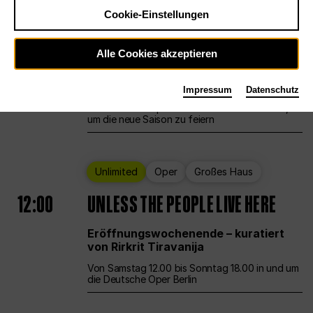
Cookie-Einstellungen
Ballett
Großes Haus
Staatsballett Berlin
Alle Cookies akzeptieren
12:00
Eröffnungswochenende
Impressum
Datenschutz
Die Deutsche Oper Berlin öffnet ihre Pforten,
um die neue Saison zu feiern
Unlimited
Oper
Großes Haus
12:00
UNLESS THE PEOPLE LIVE HERE
Eröffnungswochenende – kuratiert
von Rirkrit Tiravanija
Von Samstag 12.00 bis Sonntag 18.00 in und um
die Deutsche Oper Berlin