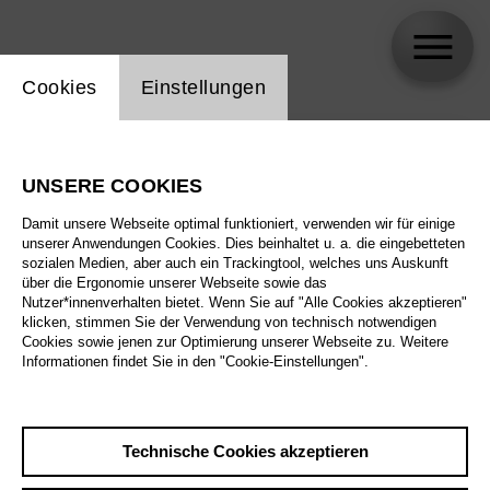
Einstellung Website Cookie
Cookies
Einstellungen
skip_calendar_timeline
Suche
UNSERE COOKIES
Alle Sparten
Damit unsere Webseite optimal funktioniert, verwenden wir für einige
Alle Spielstätten
unserer Anwendungen Cookies. Dies beinhaltet u. a. die eingebetteten
sozialen Medien, aber auch ein Trackingtool, welches uns Auskunft
über die Ergonomie unserer Webseite sowie das
Alle Merkmale
Nutzer*innenverhalten bietet. Wenn Sie auf "Alle Cookies akzeptieren"
klicken, stimmen Sie der Verwendung von technisch notwendigen
Cookies sowie jenen zur Optimierung unserer Webseite zu. Weitere
Informationen findet Sie in den "Cookie-Einstellungen".
August 2026
Technische Cookies akzeptieren
Sa
29.8.