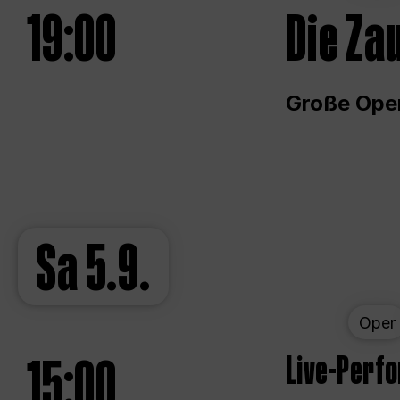
19:00
Die Za
Große Ope
Sa
5.9.
Oper
15:00
Live-Perf