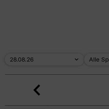
skip_calendar_timeline
Alle S
Suche