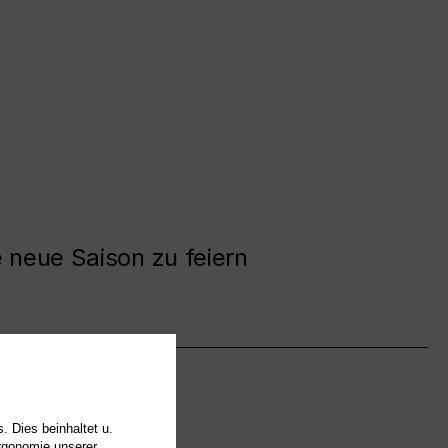
e neue Saison zu feiern
. Dies beinhaltet u.
Ergonomie unserer