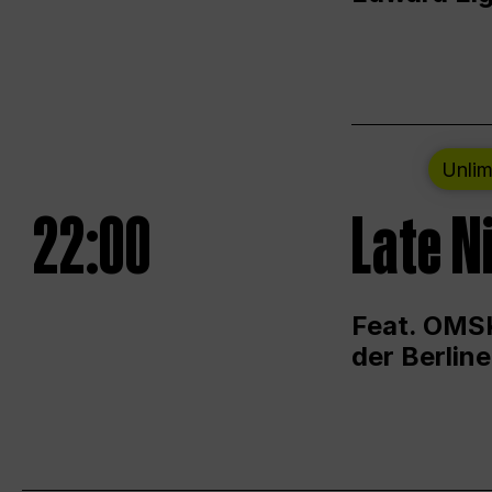
Unlim
22:00
Late N
Feat. OMSK
der Berlin