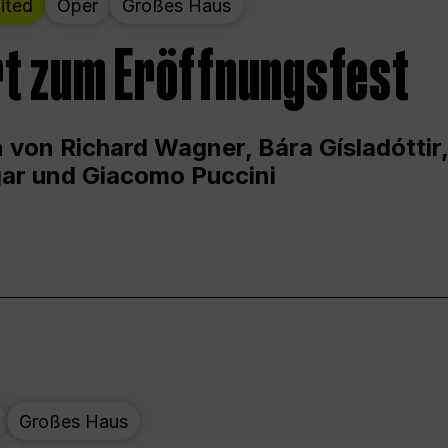
ited
Oper
Großes Haus
t zum Eröffnungsfest
 von Richard Wagner, Bára Gísladóttir,
ar und Giacomo Puccini
Großes Haus