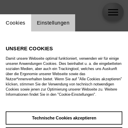
Einstellung Website Cookie
Cookies
Einstellungen
skip_calendar_timeline
Suche
UNSERE COOKIES
Alle Sparten
Damit unsere Webseite optimal funktioniert, verwenden wir für einige
Alle Spielstätten
unserer Anwendungen Cookies. Dies beinhaltet u. a. die eingebetteten
sozialen Medien, aber auch ein Trackingtool, welches uns Auskunft
über die Ergonomie unserer Webseite sowie das
Alle Merkmale
Nutzer*innenverhalten bietet. Wenn Sie auf "Alle Cookies akzeptieren"
klicken, stimmen Sie der Verwendung von technisch notwendigen
Cookies sowie jenen zur Optimierung unserer Webseite zu. Weitere
Informationen findet Sie in den "Cookie-Einstellungen".
August 2026
Technische Cookies akzeptieren
Sa
29.8.