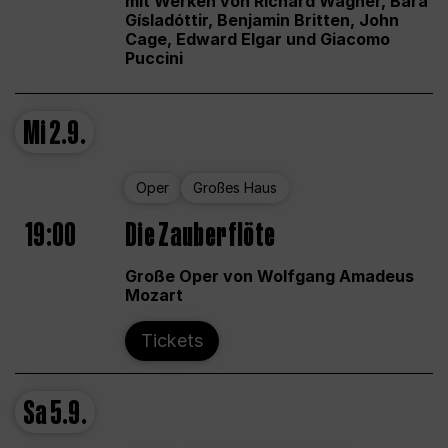
mit Werken von Richard Wagner, Bára
Gísladóttir, Benjamin Britten, John
Cage, Edward Elgar und Giacomo
Puccini
Mi
2.9.
Oper
Großes Haus
19:00
Die Zauberflöte
Große Oper von Wolfgang Amadeus
Mozart
Tickets
Sa
5.9.