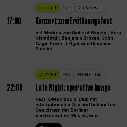
Unlimited
Oper
Großes Haus
17:00
Konzert zum Eröffnungsfest
mit Werken von Richard Wagner, Bára
Gísladóttir, Benjamin Britten, John
Cage, Edward Elgar und Giacomo
Puccini
Unlimited
Pop
Großes Haus
22:00
Late Night: operative image
Feat. OMSK Social Club mit
internationalen DJs und bekannten
Gesichtern der Berliner
elektronischen Musikszene