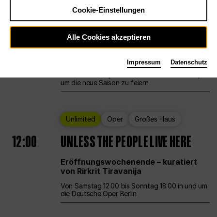
Cookie-Einstellungen
Ballett
Großes Haus
Staatsballett Berlin
Alle Cookies akzeptieren
12:00
Eröffnungswochenende
Impressum
Datenschutz
Die Deutsche Oper Berlin öffnet ihre Pforten,
um die neue Saison zu feiern
Unlimited
Oper
Großes Haus
12:00
UNLESS THE PEOPLE LIVE HERE
Eröffnungswochenende – kuratiert
von Rirkrit Tiravanija
Von Samstag 12.00 bis Sonntag 18.00 in und um
die Deutsche Oper Berlin