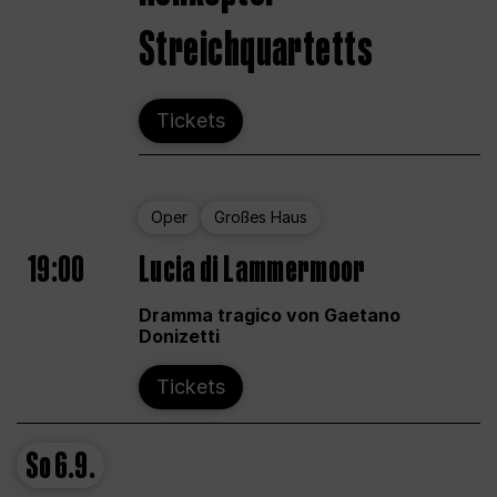
Streichquartetts
Tickets
Oper
Großes Haus
19:00
Lucia di Lammermoor
Dramma tragico von Gaetano
Donizetti
Tickets
So
6.9.