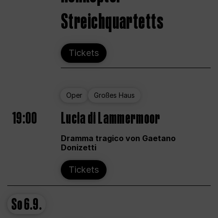
Streichquartetts
Tickets
Oper
Großes Haus
19:00
Lucia di Lammermoor
Dramma tragico von Gaetano
Donizetti
Tickets
So
6.9.