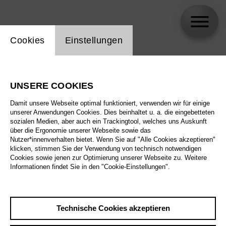
Einstellung Website Cookie
Cookies
Einstellungen
skip_calendar_timeline
Suche
UNSERE COOKIES
Alle Sparten
Damit unsere Webseite optimal funktioniert, verwenden wir für einige
Alle Spielstätten
unserer Anwendungen Cookies. Dies beinhaltet u. a. die eingebetteten
sozialen Medien, aber auch ein Trackingtool, welches uns Auskunft
über die Ergonomie unserer Webseite sowie das
Alle Merkmale
Nutzer*innenverhalten bietet. Wenn Sie auf "Alle Cookies akzeptieren"
klicken, stimmen Sie der Verwendung von technisch notwendigen
Cookies sowie jenen zur Optimierung unserer Webseite zu. Weitere
Informationen findet Sie in den "Cookie-Einstellungen".
August 2026
Technische Cookies akzeptieren
Sa
29.8.