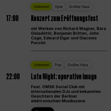
Unlimited
Oper
Großes Haus
17:00
Konzert zum Eröffnungsfest
mit Werken von Richard Wagner, Bára
Gísladóttir, Benjamin Britten, John
Cage, Edward Elgar und Giacomo
Puccini
Unlimited
Pop
Großes Haus
22:00
Late Night: operative image
Feat. OMSK Social Club mit
internationalen DJs und bekannten
Gesichtern der Berliner
elektronischen Musikszene