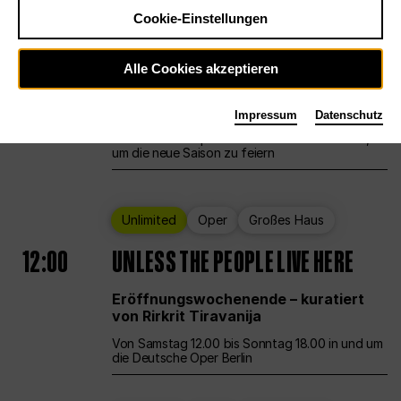
Cookie-Einstellungen
Ballett
Großes Haus
Staatsballett Berlin
Alle Cookies akzeptieren
12:00
Eröffnungswochenende
Impressum
Datenschutz
Die Deutsche Oper Berlin öffnet ihre Pforten,
um die neue Saison zu feiern
Unlimited
Oper
Großes Haus
12:00
UNLESS THE PEOPLE LIVE HERE
Eröffnungswochenende – kuratiert
von Rirkrit Tiravanija
Von Samstag 12.00 bis Sonntag 18.00 in und um
die Deutsche Oper Berlin