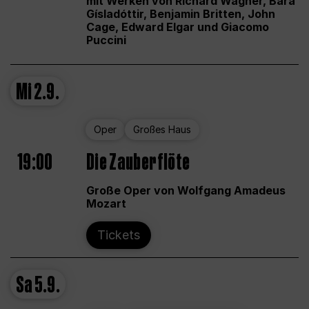
mit Werken von Richard Wagner, Bára
Gísladóttir, Benjamin Britten, John
Cage, Edward Elgar und Giacomo
Puccini
Mi
2.9.
Oper
Großes Haus
19:00
Die Zauberflöte
Große Oper von Wolfgang Amadeus
Mozart
Tickets
Sa
5.9.