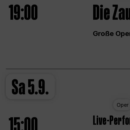
19:00
Die Za
Große Ope
Sa
5.9.
Oper
15:00
Live-Perf