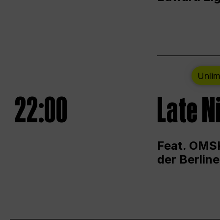
Unlim
22:00
Late N
Feat. OMSK
der Berlin