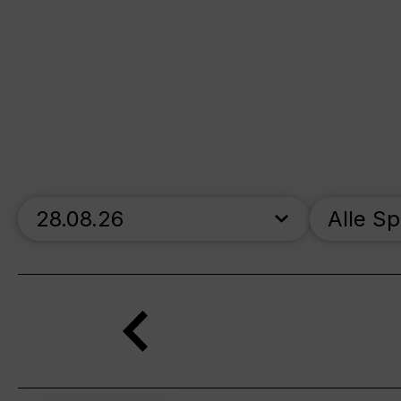
skip_calendar_timeline
Alle S
Suche