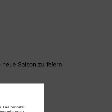
e neue Saison zu feiern
. Dies beinhaltet u.
Ergonomie unserer