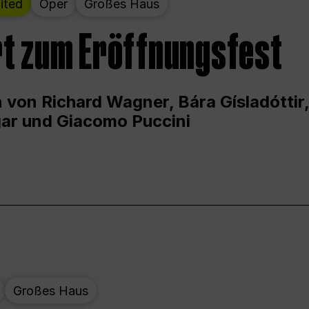
ited
Oper
Großes Haus
t zum Eröffnungsfest
 von Richard Wagner, Bára Gísladóttir,
ar und Giacomo Puccini
Großes Haus