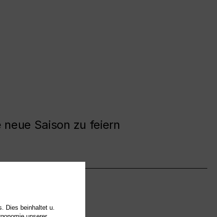
e neue Saison zu feiern
. Dies beinhaltet u.
Ergonomie unserer