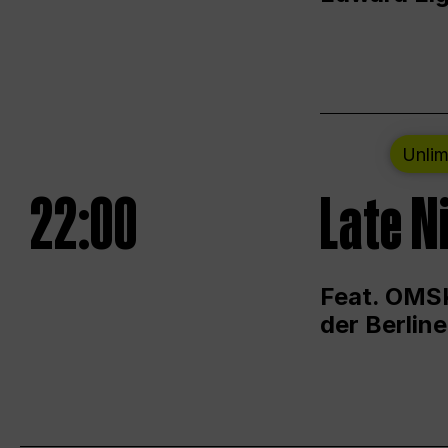
Unlim
22:00
Late N
Feat. OMSK
der Berlin