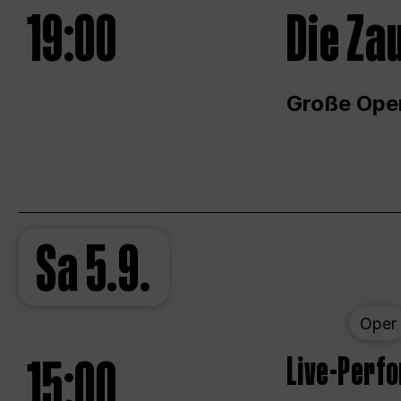
19:00
Die Za
Große Ope
Sa
5.9.
Oper
15:00
Live-Perf