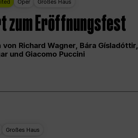
ited
Oper
Großes Haus
t zum Eröffnungsfest
 von Richard Wagner, Bára Gísladóttir,
ar und Giacomo Puccini
Großes Haus