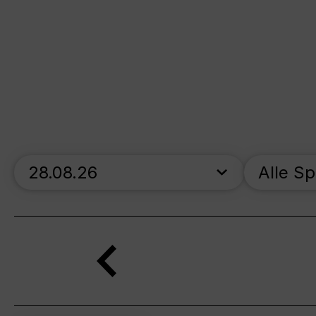
skip_calendar_timeline
Alle S
Suche