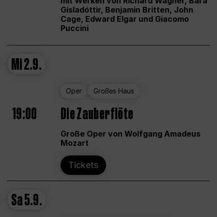
mit Werken von Richard Wagner, Bára
Gísladóttir, Benjamin Britten, John
Cage, Edward Elgar und Giacomo
Puccini
Mi
2.9.
Oper
Großes Haus
19:00
Die Zauberflöte
Große Oper von Wolfgang Amadeus
Mozart
Tickets
Sa
5.9.