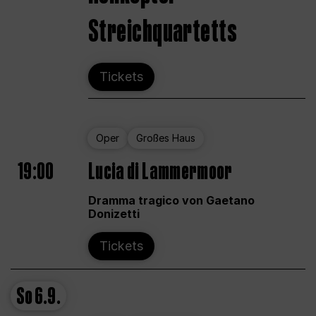
Streichquartetts
Tickets
Oper
Großes Haus
19:00
Lucia di Lammermoor
Dramma tragico von Gaetano
Donizetti
Tickets
So
6.9.