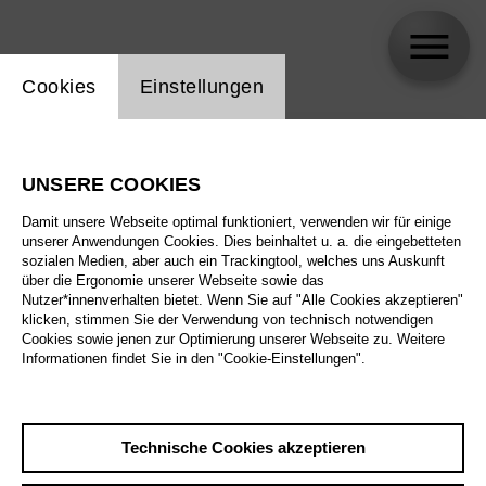
Einstellung Website Cookie
Cookies
Einstellungen
skip_calendar_timeline
Suche
UNSERE COOKIES
Alle Sparten
Damit unsere Webseite optimal funktioniert, verwenden wir für einige
Alle Spielstätten
unserer Anwendungen Cookies. Dies beinhaltet u. a. die eingebetteten
sozialen Medien, aber auch ein Trackingtool, welches uns Auskunft
über die Ergonomie unserer Webseite sowie das
Alle Merkmale
Nutzer*innenverhalten bietet. Wenn Sie auf "Alle Cookies akzeptieren"
klicken, stimmen Sie der Verwendung von technisch notwendigen
Cookies sowie jenen zur Optimierung unserer Webseite zu. Weitere
Informationen findet Sie in den "Cookie-Einstellungen".
August 2026
Technische Cookies akzeptieren
Sa
29.8.