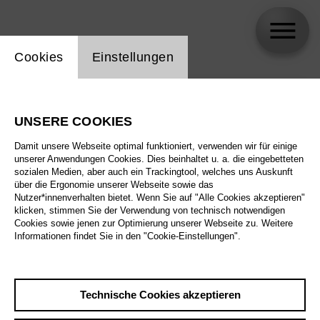
Einstellung Website Cookie
Cookies
Einstellungen
skip_calendar_timeline
Suche
UNSERE COOKIES
Alle Sparten
Damit unsere Webseite optimal funktioniert, verwenden wir für einige
Alle Spielstätten
unserer Anwendungen Cookies. Dies beinhaltet u. a. die eingebetteten
sozialen Medien, aber auch ein Trackingtool, welches uns Auskunft
über die Ergonomie unserer Webseite sowie das
Alle Merkmale
Nutzer*innenverhalten bietet. Wenn Sie auf "Alle Cookies akzeptieren"
klicken, stimmen Sie der Verwendung von technisch notwendigen
Cookies sowie jenen zur Optimierung unserer Webseite zu. Weitere
Informationen findet Sie in den "Cookie-Einstellungen".
August 2026
Technische Cookies akzeptieren
Sa
29.8.