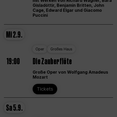
mit Werken von Richard Wagner, Bára
Gísladóttir, Benjamin Britten, John
Cage, Edward Elgar und Giacomo
Puccini
Mi
2.9.
Oper
Großes Haus
19:00
Die Zauberflöte
Große Oper von Wolfgang Amadeus
Mozart
Tickets
Sa
5.9.