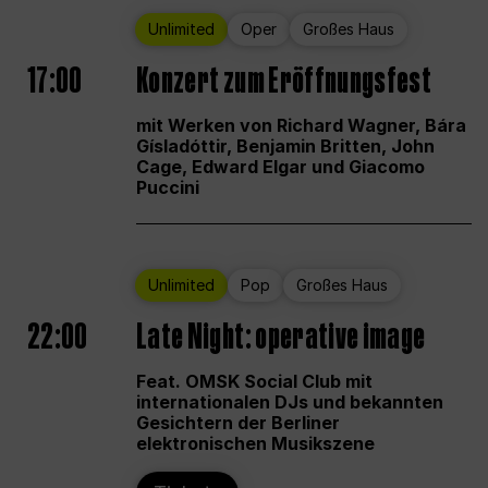
Unlimited
Oper
Großes Haus
17:00
Konzert zum Eröffnungsfest
mit Werken von Richard Wagner, Bára
Gísladóttir, Benjamin Britten, John
Cage, Edward Elgar und Giacomo
Puccini
Unlimited
Pop
Großes Haus
22:00
Late Night: operative image
Feat. OMSK Social Club mit
internationalen DJs und bekannten
Gesichtern der Berliner
elektronischen Musikszene