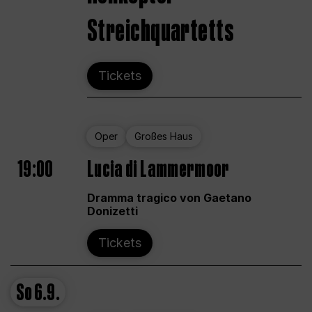
Streichquartetts
Tickets
Oper
Großes Haus
19:00
Lucia di Lammermoor
Dramma tragico von Gaetano
Donizetti
Tickets
So
6.9.