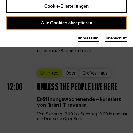
Cookie-Einstellungen
Ballett
Großes Haus
Staatsballett Berlin
Alle Cookies akzeptieren
12:00
Eröffnungswochenende
Impressum
Datenschutz
Die Deutsche Oper Berlin öffnet ihre Pforten,
um die neue Saison zu feiern
Unlimited
Oper
Großes Haus
12:00
UNLESS THE PEOPLE LIVE HERE
Eröffnungswochenende – kuratiert
von Rirkrit Tiravanija
Von Samstag 12.00 bis Sonntag 18.00 in und um
die Deutsche Oper Berlin