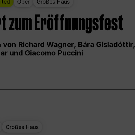
ited
Oper
Großes Haus
t zum Eröffnungsfest
 von Richard Wagner, Bára Gísladóttir,
ar und Giacomo Puccini
Großes Haus