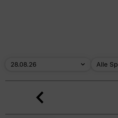
skip_calendar_timeline
Alle S
Suche