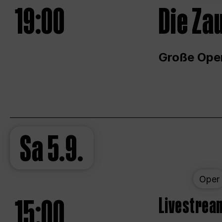
19:00
Die Za
Große Ope
Sa
5.9.
Oper
15:00
Livestream