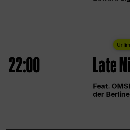
Unlim
22:00
Late N
Feat. OMSK
der Berlin