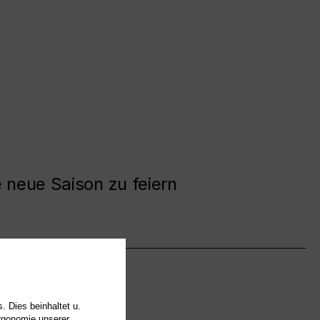
e neue Saison zu feiern
. Dies beinhaltet u.
Ergonomie unserer