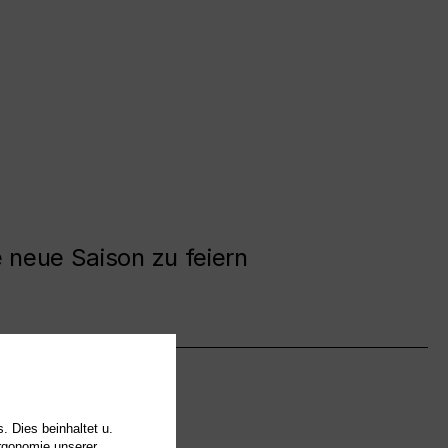
e neue Saison zu feiern
. Dies beinhaltet u.
Ergonomie unserer