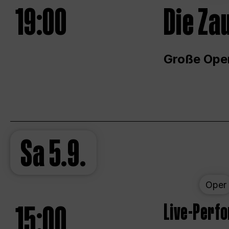
19:00
Die Za
Große Ope
Sa
5.9.
Oper
15:00
Live-Perf