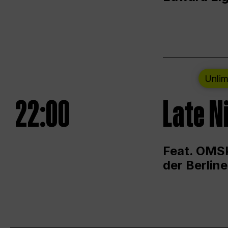
Unlim
22:00
Late N
Feat. OMSK
der Berlin