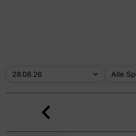
skip_calendar_timeline
Alle S
Suche