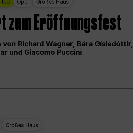
ited
Oper
Großes Haus
t zum Eröffnungsfest
 von Richard Wagner, Bára Gísladóttir,
ar und Giacomo Puccini
Großes Haus