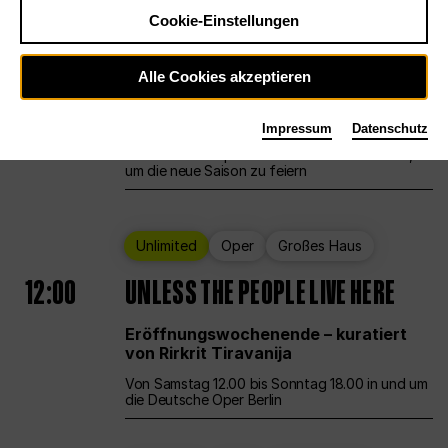
Cookie-Einstellungen
Ballett
Großes Haus
Staatsballett Berlin
Alle Cookies akzeptieren
12:00
Eröffnungswochenende
Impressum
Datenschutz
Die Deutsche Oper Berlin öffnet ihre Pforten,
um die neue Saison zu feiern
Unlimited
Oper
Großes Haus
12:00
UNLESS THE PEOPLE LIVE HERE
Eröffnungswochenende – kuratiert
von Rirkrit Tiravanija
Von Samstag 12.00 bis Sonntag 18.00 in und um
die Deutsche Oper Berlin