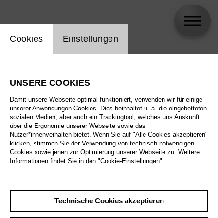
Einstellung Website Cookie
Cookies
Einstellungen
skip_calendar_timeline
Suche
UNSERE COOKIES
Alle Sparten
Damit unsere Webseite optimal funktioniert, verwenden wir für einige
Alle Spielstätten
unserer Anwendungen Cookies. Dies beinhaltet u. a. die eingebetteten
sozialen Medien, aber auch ein Trackingtool, welches uns Auskunft
über die Ergonomie unserer Webseite sowie das
Alle Merkmale
Nutzer*innenverhalten bietet. Wenn Sie auf "Alle Cookies akzeptieren"
klicken, stimmen Sie der Verwendung von technisch notwendigen
Cookies sowie jenen zur Optimierung unserer Webseite zu. Weitere
Informationen findet Sie in den "Cookie-Einstellungen".
August 2026
Technische Cookies akzeptieren
Sa
29.8.