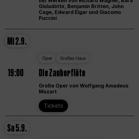
mit Werken von Richard Wagner, Bára
Gísladóttir, Benjamin Britten, John
Cage, Edward Elgar und Giacomo
Puccini
Mi
2.9.
Oper
Großes Haus
19:00
Die Zauberflöte
Große Oper von Wolfgang Amadeus
Mozart
Tickets
Sa
5.9.