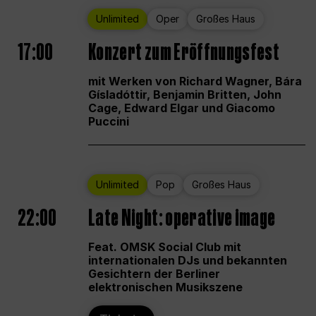
Unlimited
Oper
Großes Haus
17:00
Konzert zum Eröffnungsfest
mit Werken von Richard Wagner, Bára
Gísladóttir, Benjamin Britten, John
Cage, Edward Elgar und Giacomo
Puccini
Unlimited
Pop
Großes Haus
22:00
Late Night: operative image
Feat. OMSK Social Club mit
internationalen DJs und bekannten
Gesichtern der Berliner
elektronischen Musikszene