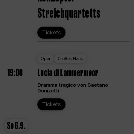
Streichquartetts
Tickets
Oper
Großes Haus
19:00
Lucia di Lammermoor
Dramma tragico von Gaetano
Donizetti
Tickets
So
6.9.