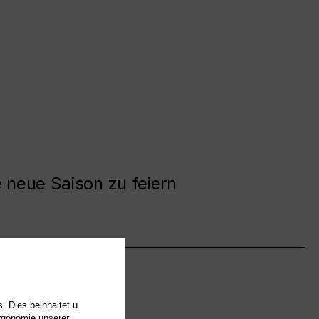
e neue Saison zu feiern
. Dies beinhaltet u.
Ergonomie unserer