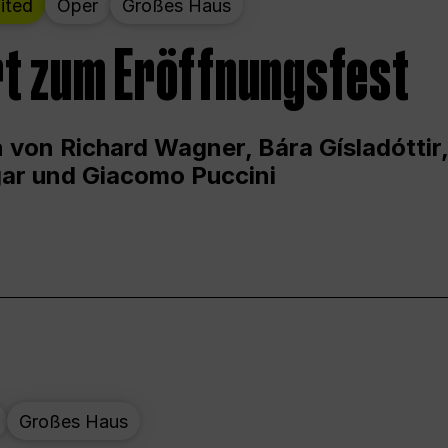
ited
Oper
Großes Haus
t zum Eröffnungsfest
 von Richard Wagner, Bára Gísladóttir,
ar und Giacomo Puccini
Großes Haus