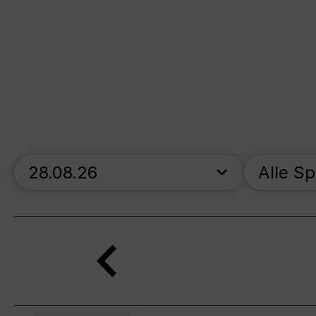
skip_calendar_timeline
Alle S
Suche