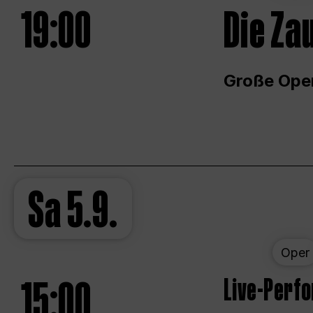
19:00
Die Za
Große Ope
Sa
5.9.
Oper
15:00
Live-Perf