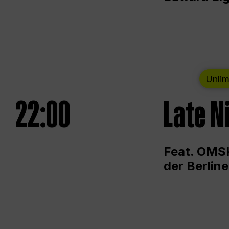
Unlim
22:00
Late N
Feat. OMSK
der Berlin