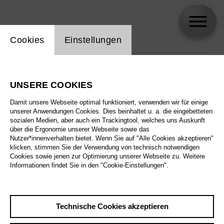
Einstellung Website Cookie
Cookies
Einstellungen
skip_calendar_timeline
Suche
UNSERE COOKIES
Alle Sparten
Damit unsere Webseite optimal funktioniert, verwenden wir für einige
Alle Spielstätten
unserer Anwendungen Cookies. Dies beinhaltet u. a. die eingebetteten
sozialen Medien, aber auch ein Trackingtool, welches uns Auskunft
über die Ergonomie unserer Webseite sowie das
Alle Merkmale
Nutzer*innenverhalten bietet. Wenn Sie auf "Alle Cookies akzeptieren"
klicken, stimmen Sie der Verwendung von technisch notwendigen
Cookies sowie jenen zur Optimierung unserer Webseite zu. Weitere
Informationen findet Sie in den "Cookie-Einstellungen".
August 2026
Technische Cookies akzeptieren
Sa
29.8.