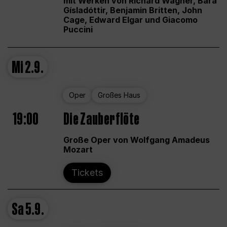
mit Werken von Richard Wagner, Bára
Gísladóttir, Benjamin Britten, John
Cage, Edward Elgar und Giacomo
Puccini
Mi
2.9.
Oper
Großes Haus
19:00
Die Zauberflöte
Große Oper von Wolfgang Amadeus
Mozart
Tickets
Sa
5.9.