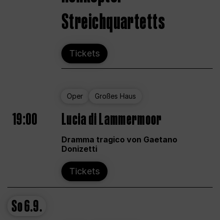
Streichquartetts
Tickets
Oper
Großes Haus
19:00
Lucia di Lammermoor
Dramma tragico von Gaetano
Donizetti
Tickets
So
6.9.