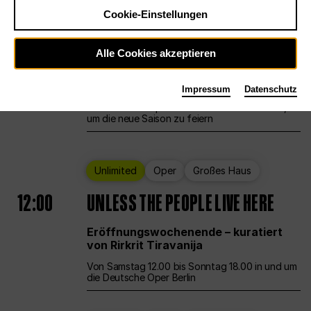
Cookie-Einstellungen
Ballett
Großes Haus
Staatsballett Berlin
Alle Cookies akzeptieren
12:00
Eröffnungswochenende
Impressum
Datenschutz
Die Deutsche Oper Berlin öffnet ihre Pforten,
um die neue Saison zu feiern
Unlimited
Oper
Großes Haus
12:00
UNLESS THE PEOPLE LIVE HERE
Eröffnungswochenende – kuratiert
von Rirkrit Tiravanija
Von Samstag 12.00 bis Sonntag 18.00 in und um
die Deutsche Oper Berlin