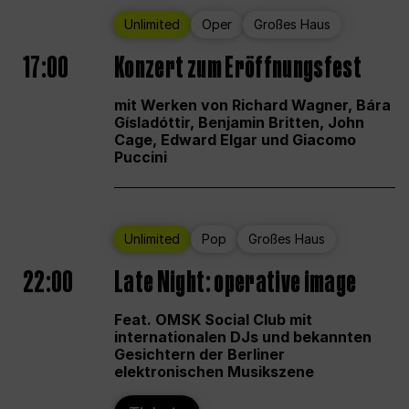
Unlimited
Oper
Großes Haus
17:00
Konzert zum Eröffnungsfest
mit Werken von Richard Wagner, Bára
Gísladóttir, Benjamin Britten, John
Cage, Edward Elgar und Giacomo
Puccini
Unlimited
Pop
Großes Haus
22:00
Late Night: operative image
Feat. OMSK Social Club mit
internationalen DJs und bekannten
Gesichtern der Berliner
elektronischen Musikszene