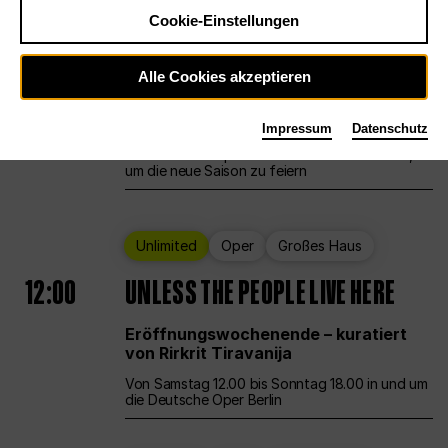
Cookie-Einstellungen
Ballett
Großes Haus
Staatsballett Berlin
Alle Cookies akzeptieren
12:00
Eröffnungswochenende
Impressum
Datenschutz
Die Deutsche Oper Berlin öffnet ihre Pforten,
um die neue Saison zu feiern
Unlimited
Oper
Großes Haus
12:00
UNLESS THE PEOPLE LIVE HERE
Eröffnungswochenende – kuratiert
von Rirkrit Tiravanija
Von Samstag 12.00 bis Sonntag 18.00 in und um
die Deutsche Oper Berlin