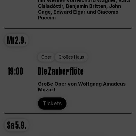
mit Werken von Richard Wagner, Bára
Gísladóttir, Benjamin Britten, John
Cage, Edward Elgar und Giacomo
Puccini
Mi
2.9.
Oper
Großes Haus
19:00
Die Zauberflöte
Große Oper von Wolfgang Amadeus
Mozart
Tickets
Sa
5.9.