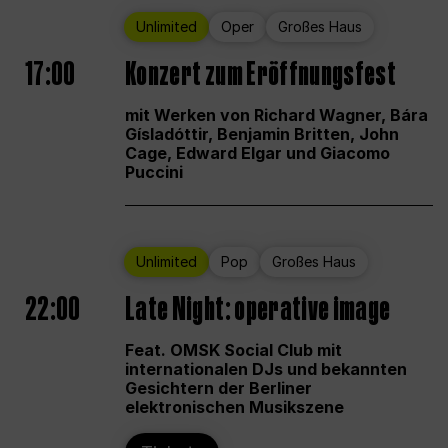
Unlimited
Oper
Großes Haus
17:00
Konzert zum Eröffnungsfest
mit Werken von Richard Wagner, Bára
Gísladóttir, Benjamin Britten, John
Cage, Edward Elgar und Giacomo
Puccini
Unlimited
Pop
Großes Haus
22:00
Late Night: operative image
Feat. OMSK Social Club mit
internationalen DJs und bekannten
Gesichtern der Berliner
elektronischen Musikszene