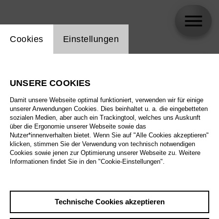
Einstellung Website Cookie
Cookies
Einstellungen
skip_calendar_timeline
Suche
UNSERE COOKIES
Alle Sparten
Damit unsere Webseite optimal funktioniert, verwenden wir für einige
Alle Spielstätten
unserer Anwendungen Cookies. Dies beinhaltet u. a. die eingebetteten
sozialen Medien, aber auch ein Trackingtool, welches uns Auskunft
über die Ergonomie unserer Webseite sowie das
Alle Merkmale
Nutzer*innenverhalten bietet. Wenn Sie auf "Alle Cookies akzeptieren"
klicken, stimmen Sie der Verwendung von technisch notwendigen
Cookies sowie jenen zur Optimierung unserer Webseite zu. Weitere
Informationen findet Sie in den "Cookie-Einstellungen".
August 2026
Technische Cookies akzeptieren
Sa
29.8.