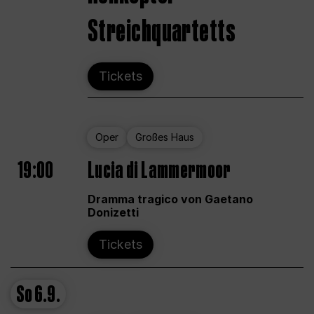
Streichquartetts
Tickets
Oper
Großes Haus
19:00
Lucia di Lammermoor
Dramma tragico von Gaetano
Donizetti
Tickets
So
6.9.