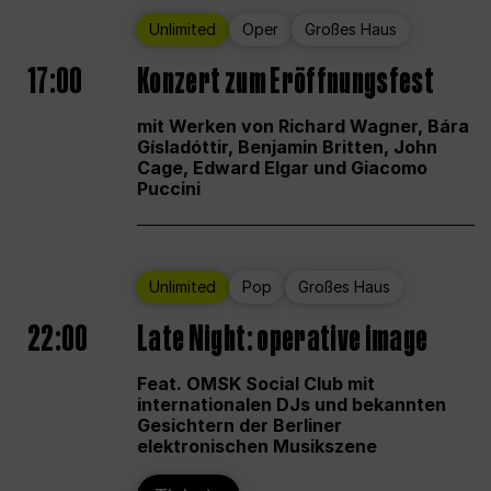
Unlimited
Oper
Großes Haus
17:00
Konzert zum Eröffnungsfest
mit Werken von Richard Wagner, Bára
Gísladóttir, Benjamin Britten, John
Cage, Edward Elgar und Giacomo
Puccini
Unlimited
Pop
Großes Haus
22:00
Late Night: operative image
Feat. OMSK Social Club mit
internationalen DJs und bekannten
Gesichtern der Berliner
elektronischen Musikszene