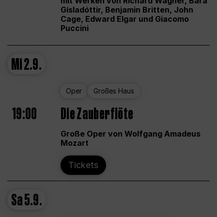
mit Werken von Richard Wagner, Bára
Gísladóttir, Benjamin Britten, John
Cage, Edward Elgar und Giacomo
Puccini
Mi
2.9.
Oper
Großes Haus
19:00
Die Zauberflöte
Große Oper von Wolfgang Amadeus
Mozart
Tickets
Sa
5.9.