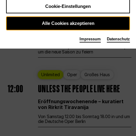
Cookie-Einstellungen
Ballett
Großes Haus
Staatsballett Berlin
Alle Cookies akzeptieren
12:00
Eröffnungswochenende
Impressum
Datenschutz
Die Deutsche Oper Berlin öffnet ihre Pforten,
um die neue Saison zu feiern
Unlimited
Oper
Großes Haus
12:00
UNLESS THE PEOPLE LIVE HERE
Eröffnungswochenende – kuratiert
von Rirkrit Tiravanija
Von Samstag 12.00 bis Sonntag 18.00 in und um
die Deutsche Oper Berlin