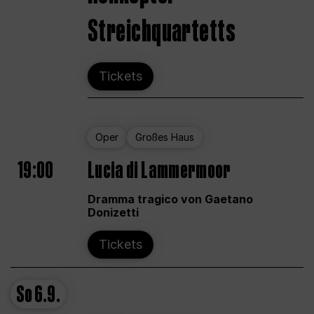
Streichquartetts
Tickets
Oper
Großes Haus
19:00
Lucia di Lammermoor
Dramma tragico von Gaetano
Donizetti
Tickets
So
6.9.