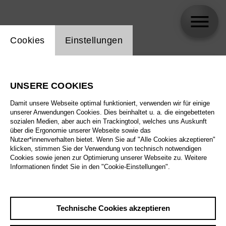
Einstellung Website Cookie
Cookies
Einstellungen
skip_calendar_timeline
Suche
UNSERE COOKIES
Alle Sparten
Damit unsere Webseite optimal funktioniert, verwenden wir für einige
Alle Spielstätten
unserer Anwendungen Cookies. Dies beinhaltet u. a. die eingebetteten
sozialen Medien, aber auch ein Trackingtool, welches uns Auskunft
über die Ergonomie unserer Webseite sowie das
Alle Merkmale
Nutzer*innenverhalten bietet. Wenn Sie auf "Alle Cookies akzeptieren"
klicken, stimmen Sie der Verwendung von technisch notwendigen
Cookies sowie jenen zur Optimierung unserer Webseite zu. Weitere
Informationen findet Sie in den "Cookie-Einstellungen".
August 2026
Technische Cookies akzeptieren
Sa
29.8.