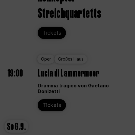
Streichquartetts
Tickets
Oper
Großes Haus
19:00
Lucia di Lammermoor
Dramma tragico von Gaetano
Donizetti
Tickets
So
6.9.