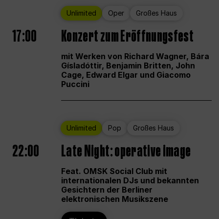
Unlimited
Oper
Großes Haus
17:00
Konzert zum Eröffnungsfest
mit Werken von Richard Wagner, Bára
Gísladóttir, Benjamin Britten, John
Cage, Edward Elgar und Giacomo
Puccini
Unlimited
Pop
Großes Haus
22:00
Late Night: operative image
Feat. OMSK Social Club mit
internationalen DJs und bekannten
Gesichtern der Berliner
elektronischen Musikszene