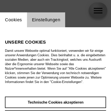
Einstellung Website Cookie
Cookies
Einstellungen
skip_calendar_timeline
Suche
UNSERE COOKIES
Alle Sparten
Damit unsere Webseite optimal funktioniert, verwenden wir für einige
Alle Spielstätten
unserer Anwendungen Cookies. Dies beinhaltet u. a. die eingebetteten
sozialen Medien, aber auch ein Trackingtool, welches uns Auskunft
über die Ergonomie unserer Webseite sowie das
Alle Merkmale
Nutzer*innenverhalten bietet. Wenn Sie auf "Alle Cookies akzeptieren"
klicken, stimmen Sie der Verwendung von technisch notwendigen
Cookies sowie jenen zur Optimierung unserer Webseite zu. Weitere
Informationen findet Sie in den "Cookie-Einstellungen".
August 2026
Technische Cookies akzeptieren
Sa
29.8.