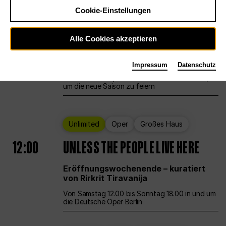
Cookie-Einstellungen
Ballett
Großes Haus
Staatsballett Berlin
Alle Cookies akzeptieren
12:00
Eröffnungswochenende
Impressum
Datenschutz
Die Deutsche Oper Berlin öffnet ihre Pforten,
um die neue Saison zu feiern
Unlimited
Oper
Großes Haus
12:00
UNLESS THE PEOPLE LIVE HERE
Eröffnungswochenende – kuratiert
von Rirkrit Tiravanija
Von Samstag 12.00 bis Sonntag 18.00 in und um
die Deutsche Oper Berlin