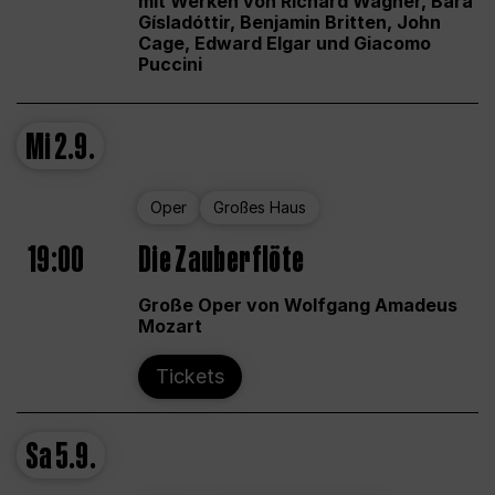
mit Werken von Richard Wagner, Bára
Gísladóttir, Benjamin Britten, John
Cage, Edward Elgar und Giacomo
Puccini
Mi
2.9.
Oper
Großes Haus
19:00
Die Zauberflöte
Große Oper von Wolfgang Amadeus
Mozart
Tickets
Sa
5.9.