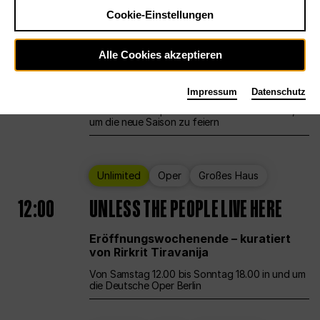
Cookie-Einstellungen
Ballett
Großes Haus
Staatsballett Berlin
Alle Cookies akzeptieren
12:00
Eröffnungswochenende
Impressum
Datenschutz
Die Deutsche Oper Berlin öffnet ihre Pforten,
um die neue Saison zu feiern
Unlimited
Oper
Großes Haus
12:00
UNLESS THE PEOPLE LIVE HERE
Eröffnungswochenende – kuratiert
von Rirkrit Tiravanija
Von Samstag 12.00 bis Sonntag 18.00 in und um
die Deutsche Oper Berlin