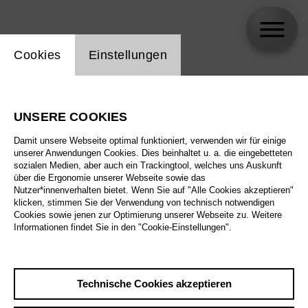
Einstellung Website Cookie
Cookies
Einstellungen
skip_calendar_timeline
Suche
UNSERE COOKIES
Alle Sparten
Damit unsere Webseite optimal funktioniert, verwenden wir für einige
Alle Spielstätten
unserer Anwendungen Cookies. Dies beinhaltet u. a. die eingebetteten
sozialen Medien, aber auch ein Trackingtool, welches uns Auskunft
über die Ergonomie unserer Webseite sowie das
Alle Merkmale
Nutzer*innenverhalten bietet. Wenn Sie auf "Alle Cookies akzeptieren"
klicken, stimmen Sie der Verwendung von technisch notwendigen
Cookies sowie jenen zur Optimierung unserer Webseite zu. Weitere
Informationen findet Sie in den "Cookie-Einstellungen".
August 2026
Technische Cookies akzeptieren
Sa
29.8.