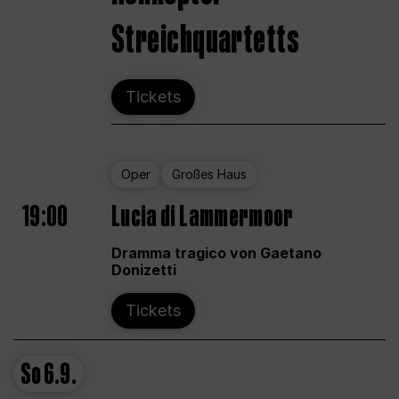
Streichquartetts
Tickets
Oper
Großes Haus
19:00
Lucia di Lammermoor
Dramma tragico von Gaetano
Donizetti
Tickets
So
6.9.