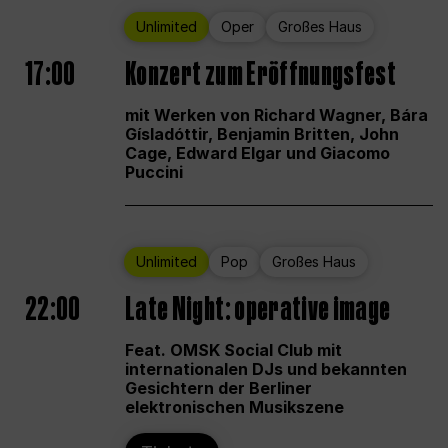
Unlimited
Oper
Großes Haus
17:00
Konzert zum Eröffnungsfest
mit Werken von Richard Wagner, Bára
Gísladóttir, Benjamin Britten, John
Cage, Edward Elgar und Giacomo
Puccini
Unlimited
Pop
Großes Haus
22:00
Late Night: operative image
Feat. OMSK Social Club mit
internationalen DJs und bekannten
Gesichtern der Berliner
elektronischen Musikszene