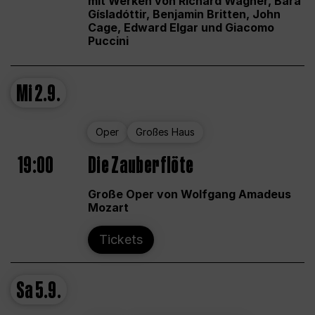
mit Werken von Richard Wagner, Bára
Gísladóttir, Benjamin Britten, John
Cage, Edward Elgar und Giacomo
Puccini
Mi
2.9.
Oper
Großes Haus
19:00
Die Zauberflöte
Große Oper von Wolfgang Amadeus
Mozart
Tickets
Sa
5.9.