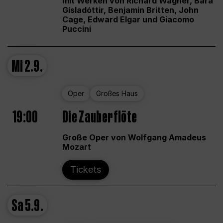
mit Werken von Richard Wagner, Bára
Gísladóttir, Benjamin Britten, John
Cage, Edward Elgar und Giacomo
Puccini
Mi
2.9.
Oper
Großes Haus
19:00
Die Zauberflöte
Große Oper von Wolfgang Amadeus
Mozart
Tickets
Sa
5.9.