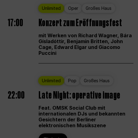
Unlimited
Oper
Großes Haus
17:00
Konzert zum Eröffnungsfest
mit Werken von Richard Wagner, Bára
Gísladóttir, Benjamin Britten, John
Cage, Edward Elgar und Giacomo
Puccini
Unlimited
Pop
Großes Haus
22:00
Late Night: operative image
Feat. OMSK Social Club mit
internationalen DJs und bekannten
Gesichtern der Berliner
elektronischen Musikszene