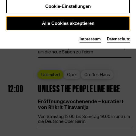
Cookie-Einstellungen
Ballett
Großes Haus
Staatsballett Berlin
Alle Cookies akzeptieren
12:00
Eröffnungswochenende
Impressum
Datenschutz
Die Deutsche Oper Berlin öffnet ihre Pforten,
um die neue Saison zu feiern
Unlimited
Oper
Großes Haus
12:00
UNLESS THE PEOPLE LIVE HERE
Eröffnungswochenende – kuratiert
von Rirkrit Tiravanija
Von Samstag 12.00 bis Sonntag 18.00 in und um
die Deutsche Oper Berlin