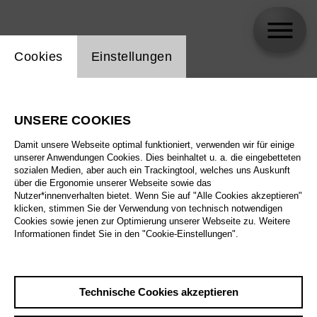
Einstellung Website Cookie
Cookies
Einstellungen
skip_calendar_timeline
Suche
UNSERE COOKIES
Alle Sparten
Damit unsere Webseite optimal funktioniert, verwenden wir für einige
Alle Spielstätten
unserer Anwendungen Cookies. Dies beinhaltet u. a. die eingebetteten
sozialen Medien, aber auch ein Trackingtool, welches uns Auskunft
über die Ergonomie unserer Webseite sowie das
Alle Merkmale
Nutzer*innenverhalten bietet. Wenn Sie auf "Alle Cookies akzeptieren"
klicken, stimmen Sie der Verwendung von technisch notwendigen
Cookies sowie jenen zur Optimierung unserer Webseite zu. Weitere
Informationen findet Sie in den "Cookie-Einstellungen".
August 2026
Technische Cookies akzeptieren
Sa
29.8.