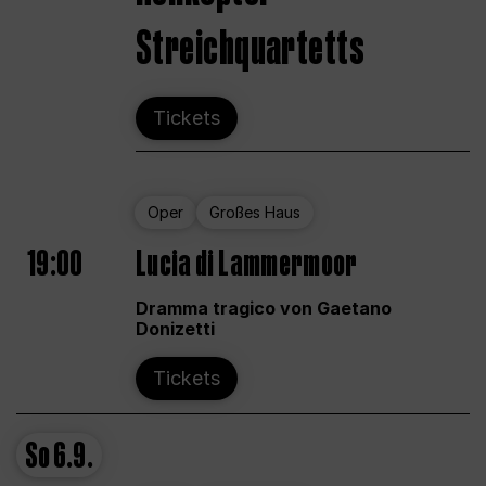
Streichquartetts
Tickets
Oper
Großes Haus
19:00
Lucia di Lammermoor
Dramma tragico von Gaetano
Donizetti
Tickets
So
6.9.