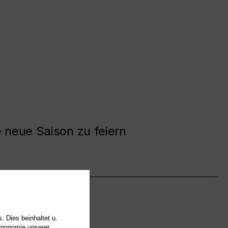
e neue Saison zu feiern
. Dies beinhaltet u.
Ergonomie unserer