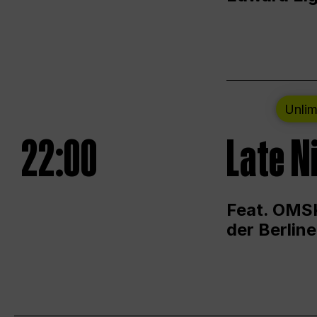
Unlim
22:00
Late N
Feat. OMSK
der Berlin