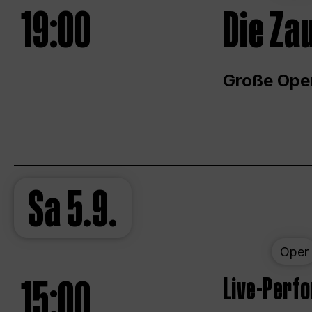
19:00
Die Za
Große Ope
Sa
5.9.
Oper
15:00
Live-Perf