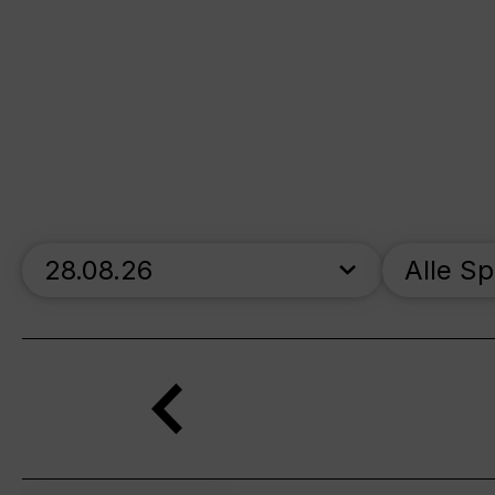
skip_calendar_timeline
Alle S
Suche