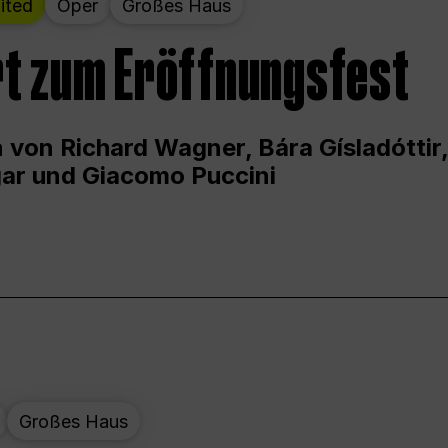
ited
Oper
Großes Haus
t zum Eröffnungsfest
 von Richard Wagner, Bára Gísladóttir,
ar und Giacomo Puccini
Großes Haus