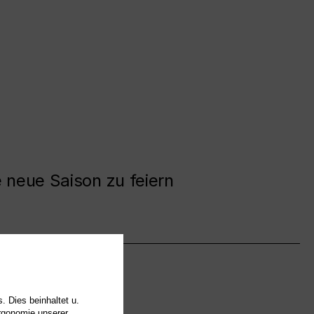
e neue Saison zu feiern
. Dies beinhaltet u.
Ergonomie unserer