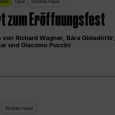
ited
Oper
Großes Haus
t zum Eröffnungsfest
 von Richard Wagner, Bára Gísladóttir,
ar und Giacomo Puccini
Großes Haus