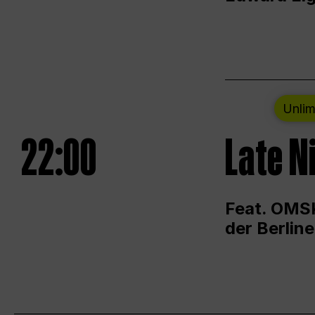
Unlim
22:00
Late N
Feat. OMSK
der Berlin