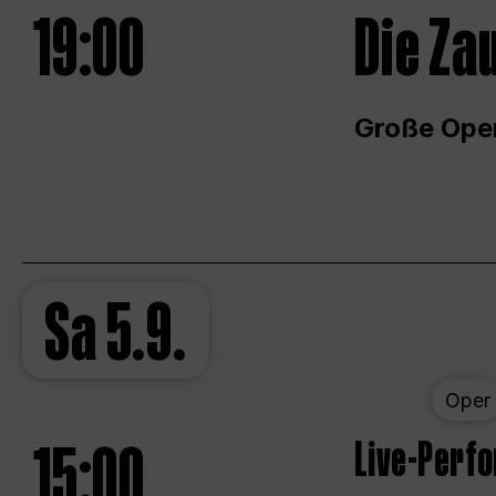
19:00
Die Za
Große Ope
Sa
5.9.
Oper
15:00
Live-Perf