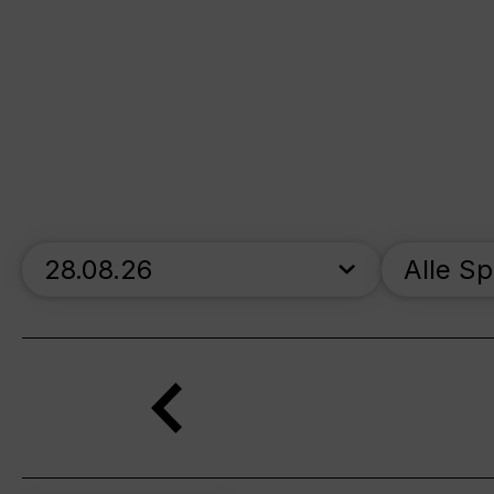
skip_calendar_timeline
Alle S
Suche