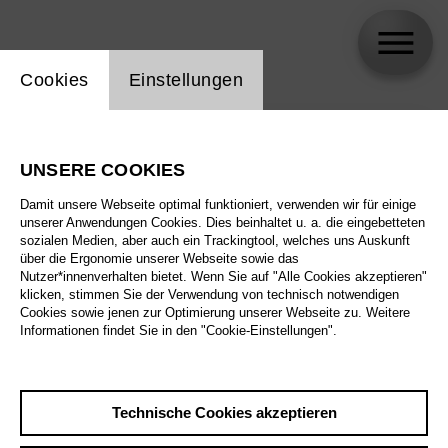
Einstellung Website Cookie
Cookies
Einstellungen
skip_calendar_timeline
Suche
UNSERE COOKIES
Alle Sparten
Damit unsere Webseite optimal funktioniert, verwenden wir für einige
Alle Spielstätten
unserer Anwendungen Cookies. Dies beinhaltet u. a. die eingebetteten
sozialen Medien, aber auch ein Trackingtool, welches uns Auskunft
über die Ergonomie unserer Webseite sowie das
Alle Merkmale
Nutzer*innenverhalten bietet. Wenn Sie auf "Alle Cookies akzeptieren"
klicken, stimmen Sie der Verwendung von technisch notwendigen
Cookies sowie jenen zur Optimierung unserer Webseite zu. Weitere
Informationen findet Sie in den "Cookie-Einstellungen".
August 2026
Technische Cookies akzeptieren
Sa
29.8.