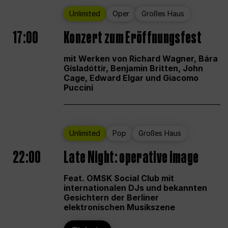
Unlimited
Oper
Großes Haus
17:00
Konzert zum Eröffnungsfest
mit Werken von Richard Wagner, Bára
Gísladóttir, Benjamin Britten, John
Cage, Edward Elgar und Giacomo
Puccini
Unlimited
Pop
Großes Haus
22:00
Late Night: operative image
Feat. OMSK Social Club mit
internationalen DJs und bekannten
Gesichtern der Berliner
elektronischen Musikszene