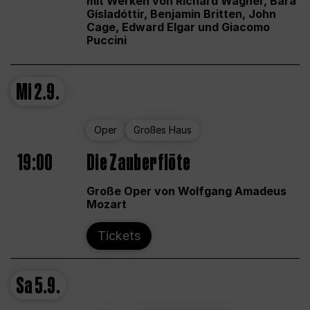
mit Werken von Richard Wagner, Bára
Gísladóttir, Benjamin Britten, John
Cage, Edward Elgar und Giacomo
Puccini
Mi
2.9.
Oper
Großes Haus
19:00
Die Zauberflöte
Große Oper von Wolfgang Amadeus
Mozart
Tickets
Sa
5.9.