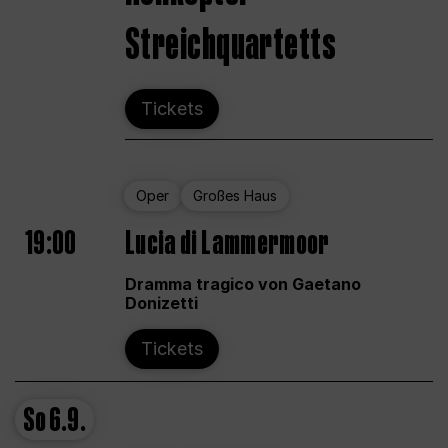
Streichquartetts
Tickets
Oper
Großes Haus
19:00
Lucia di Lammermoor
Dramma tragico von Gaetano
Donizetti
Tickets
So
6.9.