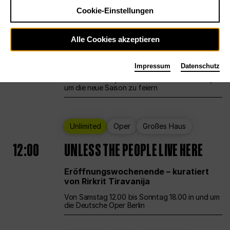
Cookie-Einstellungen
Ballett
Großes Haus
Staatsballett Berlin
Alle Cookies akzeptieren
12:00
Eröffnungswochenende
Impressum
Datenschutz
Die Deutsche Oper Berlin öffnet ihre Pforten,
um die neue Saison zu feiern
Unlimited
Oper
Großes Haus
12:00
UNLESS THE PEOPLE LIVE HERE
Eröffnungswochenende – kuratiert
von Rirkrit Tiravanija
Von Samstag 12.00 bis Sonntag 18.00 in und um
die Deutsche Oper Berlin