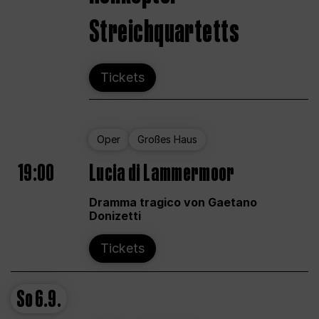
Streichquartetts
Tickets
Oper
Großes Haus
19:00
Lucia di Lammermoor
Dramma tragico von Gaetano
Donizetti
Tickets
So
6.9.