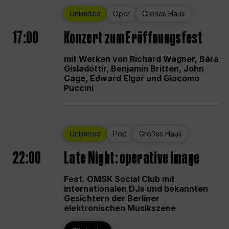
Unlimited
Oper
Großes Haus
17:00
Konzert zum Eröffnungsfest
mit Werken von Richard Wagner, Bára
Gísladóttir, Benjamin Britten, John
Cage, Edward Elgar und Giacomo
Puccini
Unlimited
Pop
Großes Haus
22:00
Late Night: operative image
Feat. OMSK Social Club mit
internationalen DJs und bekannten
Gesichtern der Berliner
elektronischen Musikszene