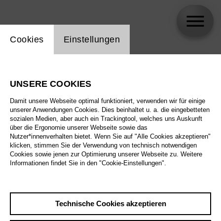
Einstellung Website Cookie
Cookies
Einstellungen
skip_calendar_timeline
Suche
UNSERE COOKIES
Alle Sparten
Damit unsere Webseite optimal funktioniert, verwenden wir für einige
Alle Spielstätten
unserer Anwendungen Cookies. Dies beinhaltet u. a. die eingebetteten
sozialen Medien, aber auch ein Trackingtool, welches uns Auskunft
über die Ergonomie unserer Webseite sowie das
Alle Merkmale
Nutzer*innenverhalten bietet. Wenn Sie auf "Alle Cookies akzeptieren"
klicken, stimmen Sie der Verwendung von technisch notwendigen
Cookies sowie jenen zur Optimierung unserer Webseite zu. Weitere
Informationen findet Sie in den "Cookie-Einstellungen".
August 2026
Technische Cookies akzeptieren
Sa
29.8.