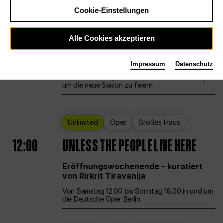
Cookie-Einstellungen
Ballett
Großes Haus
Staatsballett Berlin
Alle Cookies akzeptieren
12:00
Eröffnungswochenende
Impressum
Datenschutz
Die Deutsche Oper Berlin öffnet ihre Pforten,
um die neue Saison zu feiern
Unlimited
Oper
Großes Haus
12:00
UNLESS THE PEOPLE LIVE HERE
Eröffnungswochenende – kuratiert
von Rirkrit Tiravanija
Von Samstag 12.00 bis Sonntag 18.00 in und um
die Deutsche Oper Berlin