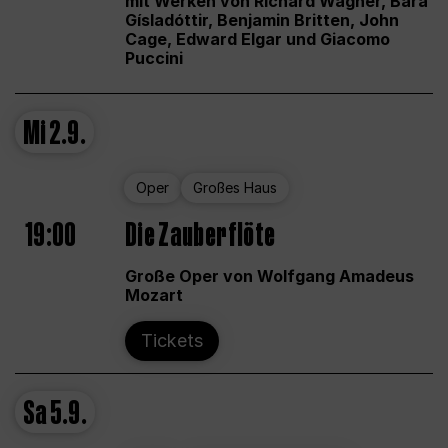
mit Werken von Richard Wagner, Bára
Gísladóttir, Benjamin Britten, John
Cage, Edward Elgar und Giacomo
Puccini
Mi
2.9.
Oper
Großes Haus
19:00
Die Zauberflöte
Große Oper von Wolfgang Amadeus
Mozart
Tickets
Sa
5.9.