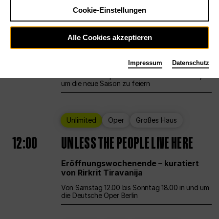
Cookie-Einstellungen
Ballett
Großes Haus
Staatsballett Berlin
Alle Cookies akzeptieren
12:00
Eröffnungswochenende
Impressum
Datenschutz
Die Deutsche Oper Berlin öffnet ihre Pforten,
um die neue Saison zu feiern
Unlimited
Oper
Großes Haus
12:00
UNLESS THE PEOPLE LIVE HERE
Eröffnungswochenende – kuratiert
von Rirkrit Tiravanija
Von Samstag 12.00 bis Sonntag 18.00 in und um
die Deutsche Oper Berlin