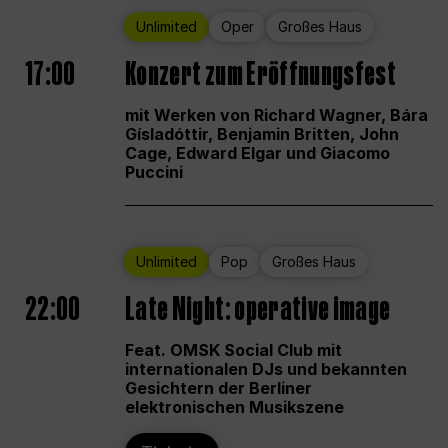
Unlimited
Oper
Großes Haus
17:00
Konzert zum Eröffnungsfest
mit Werken von Richard Wagner, Bára
Gísladóttir, Benjamin Britten, John
Cage, Edward Elgar und Giacomo
Puccini
Unlimited
Pop
Großes Haus
22:00
Late Night: operative image
Feat. OMSK Social Club mit
internationalen DJs und bekannten
Gesichtern der Berliner
elektronischen Musikszene