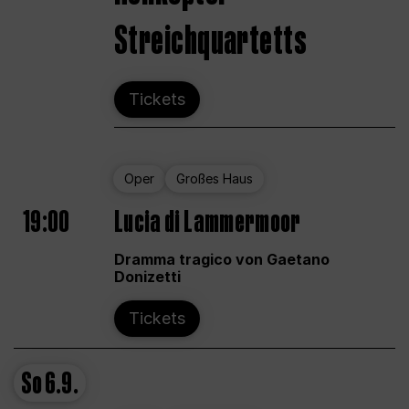
Streichquartetts
Tickets
Oper
Großes Haus
19:00
Lucia di Lammermoor
Dramma tragico von Gaetano
Donizetti
Tickets
So
6.9.