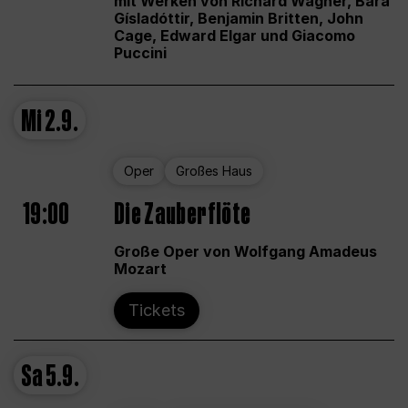
mit Werken von Richard Wagner, Bára
Gísladóttir, Benjamin Britten, John
Cage, Edward Elgar und Giacomo
Puccini
Mi
2.9.
Oper
Großes Haus
19:00
Die Zauberflöte
Große Oper von Wolfgang Amadeus
Mozart
Tickets
Sa
5.9.