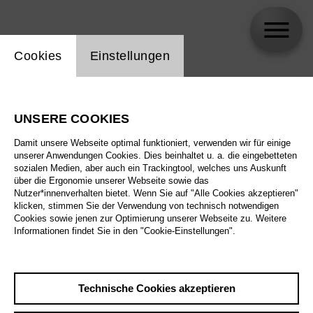
Einstellung Website Cookie
Cookies
Einstellungen
skip_calendar_timeline
Suche
UNSERE COOKIES
Alle Sparten
Damit unsere Webseite optimal funktioniert, verwenden wir für einige
Alle Spielstätten
unserer Anwendungen Cookies. Dies beinhaltet u. a. die eingebetteten
sozialen Medien, aber auch ein Trackingtool, welches uns Auskunft
über die Ergonomie unserer Webseite sowie das
Alle Merkmale
Nutzer*innenverhalten bietet. Wenn Sie auf "Alle Cookies akzeptieren"
klicken, stimmen Sie der Verwendung von technisch notwendigen
Cookies sowie jenen zur Optimierung unserer Webseite zu. Weitere
Informationen findet Sie in den "Cookie-Einstellungen".
August 2026
Technische Cookies akzeptieren
Sa
29.8.