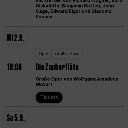
mit Werken von Richard Wagner, Bára
Gísladóttir, Benjamin Britten, John
Cage, Edward Elgar und Giacomo
Puccini
Mi
2.9.
Oper
Großes Haus
19:00
Die Zauberflöte
Große Oper von Wolfgang Amadeus
Mozart
Tickets
Sa
5.9.