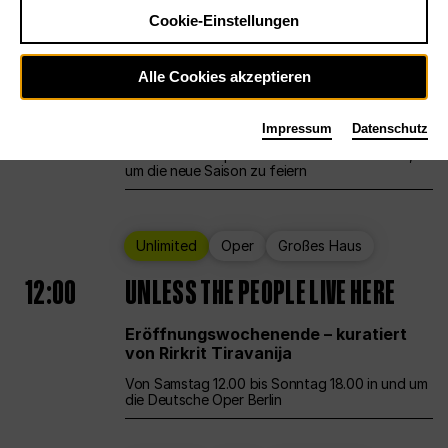
Cookie-Einstellungen
Ballett
Großes Haus
Staatsballett Berlin
Alle Cookies akzeptieren
12:00
Eröffnungswochenende
Impressum
Datenschutz
Die Deutsche Oper Berlin öffnet ihre Pforten,
um die neue Saison zu feiern
Unlimited
Oper
Großes Haus
12:00
UNLESS THE PEOPLE LIVE HERE
Eröffnungswochenende – kuratiert
von Rirkrit Tiravanija
Von Samstag 12.00 bis Sonntag 18.00 in und um
die Deutsche Oper Berlin