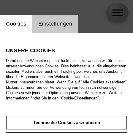
Einstellung Website Cookie
Cookies
Einstellungen
skip_calendar_timeline
Suche
UNSERE COOKIES
Alle Sparten
Damit unsere Webseite optimal funktioniert, verwenden wir für einige
Alle Spielstätten
unserer Anwendungen Cookies. Dies beinhaltet u. a. die eingebetteten
sozialen Medien, aber auch ein Trackingtool, welches uns Auskunft
über die Ergonomie unserer Webseite sowie das
Alle Merkmale
Nutzer*innenverhalten bietet. Wenn Sie auf "Alle Cookies akzeptieren"
klicken, stimmen Sie der Verwendung von technisch notwendigen
Cookies sowie jenen zur Optimierung unserer Webseite zu. Weitere
Informationen findet Sie in den "Cookie-Einstellungen".
August 2026
Technische Cookies akzeptieren
Sa
29.8.