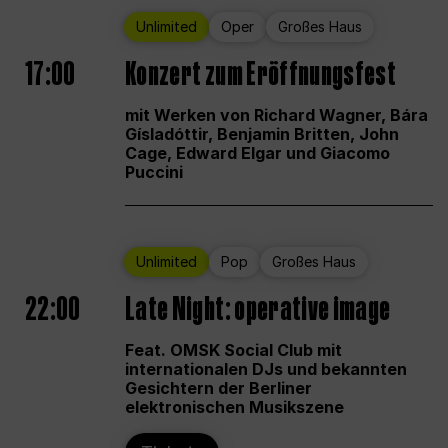
Unlimited
Oper
Großes Haus
17:00
Konzert zum Eröffnungsfest
mit Werken von Richard Wagner, Bára
Gísladóttir, Benjamin Britten, John
Cage, Edward Elgar und Giacomo
Puccini
Unlimited
Pop
Großes Haus
22:00
Late Night: operative image
Feat. OMSK Social Club mit
internationalen DJs und bekannten
Gesichtern der Berliner
elektronischen Musikszene