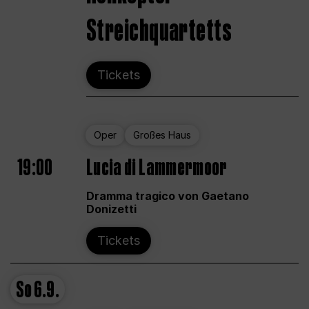
Streichquartetts
Tickets
Oper
Großes Haus
19:00
Lucia di Lammermoor
Dramma tragico von Gaetano
Donizetti
Tickets
So
6.9.