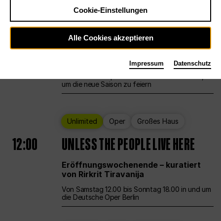
Cookie-Einstellungen
Ballett
Großes Haus
Staatsballett Berlin
Alle Cookies akzeptieren
12:00
Eröffnungswochenende
Impressum
Datenschutz
Die Deutsche Oper Berlin öffnet ihre Pforten,
um die neue Saison zu feiern
Unlimited
Oper
Großes Haus
12:00
UNLESS THE PEOPLE LIVE HERE
Eröffnungswochenende – kuratiert
von Rirkrit Tiravanija
Von Samstag 12.00 bis Sonntag 18.00 in und um
die Deutsche Oper Berlin