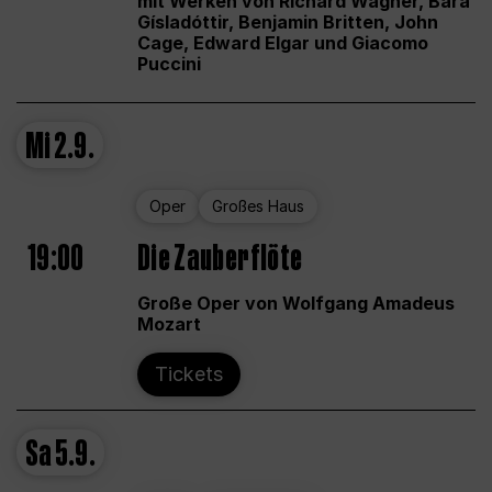
mit Werken von Richard Wagner, Bára
Gísladóttir, Benjamin Britten, John
Cage, Edward Elgar und Giacomo
Puccini
Mi
2.9.
Oper
Großes Haus
19:00
Die Zauberflöte
Große Oper von Wolfgang Amadeus
Mozart
Tickets
Sa
5.9.