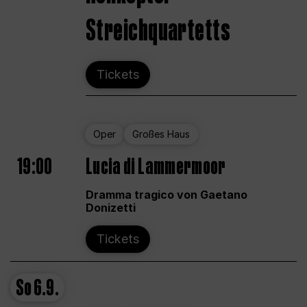
Streichquartetts
Tickets
Oper
Großes Haus
19:00
Lucia di Lammermoor
Dramma tragico von Gaetano
Donizetti
Tickets
So
6.9.