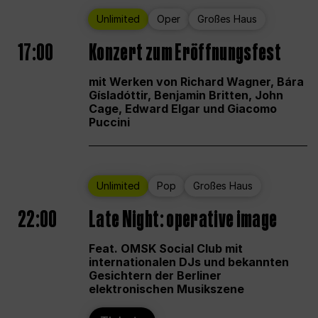
Unlimited
Oper
Großes Haus
17:00
Konzert zum Eröffnungsfest
mit Werken von Richard Wagner, Bára
Gísladóttir, Benjamin Britten, John
Cage, Edward Elgar und Giacomo
Puccini
Unlimited
Pop
Großes Haus
22:00
Late Night: operative image
Feat. OMSK Social Club mit
internationalen DJs und bekannten
Gesichtern der Berliner
elektronischen Musikszene