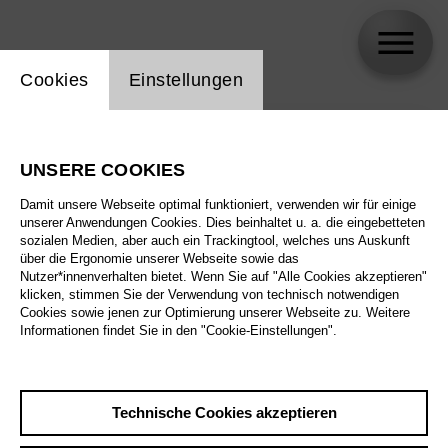
Einstellung Website Cookie
Cookies
Einstellungen
skip_calendar_timeline
Suche
UNSERE COOKIES
Alle Sparten
Damit unsere Webseite optimal funktioniert, verwenden wir für einige
Alle Spielstätten
unserer Anwendungen Cookies. Dies beinhaltet u. a. die eingebetteten
sozialen Medien, aber auch ein Trackingtool, welches uns Auskunft
über die Ergonomie unserer Webseite sowie das
Alle Merkmale
Nutzer*innenverhalten bietet. Wenn Sie auf "Alle Cookies akzeptieren"
klicken, stimmen Sie der Verwendung von technisch notwendigen
Cookies sowie jenen zur Optimierung unserer Webseite zu. Weitere
Informationen findet Sie in den "Cookie-Einstellungen".
August 2026
Technische Cookies akzeptieren
Sa
29.8.