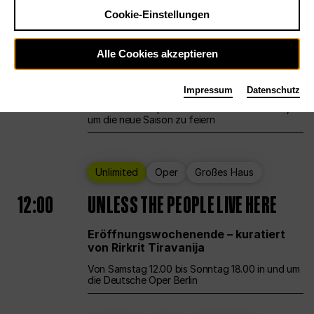
Cookie-Einstellungen
Ballett
Großes Haus
Staatsballett Berlin
Alle Cookies akzeptieren
12:00
Eröffnungswochenende
Impressum
Datenschutz
Die Deutsche Oper Berlin öffnet ihre Pforten,
um die neue Saison zu feiern
Unlimited
Oper
Großes Haus
12:00
UNLESS THE PEOPLE LIVE HERE
Eröffnungswochenende – kuratiert
von Rirkrit Tiravanija
Von Samstag 12.00 bis Sonntag 18.00 in und um
die Deutsche Oper Berlin