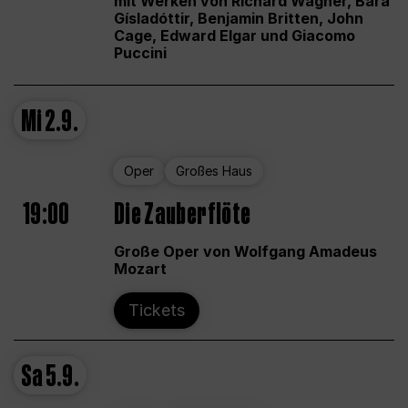
mit Werken von Richard Wagner, Bára
Gísladóttir, Benjamin Britten, John
Cage, Edward Elgar und Giacomo
Puccini
Mi
2.9.
Oper
Großes Haus
19:00
Die Zauberflöte
Große Oper von Wolfgang Amadeus
Mozart
Tickets
Sa
5.9.