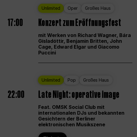
Unlimited
Oper
Großes Haus
17:00
Konzert zum Eröffnungsfest
mit Werken von Richard Wagner, Bára
Gísladóttir, Benjamin Britten, John
Cage, Edward Elgar und Giacomo
Puccini
Unlimited
Pop
Großes Haus
22:00
Late Night: operative image
Feat. OMSK Social Club mit
internationalen DJs und bekannten
Gesichtern der Berliner
elektronischen Musikszene