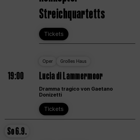
Streichquartetts
Tickets
Oper
Großes Haus
19:00
Lucia di Lammermoor
Dramma tragico von Gaetano
Donizetti
Tickets
So
6.9.