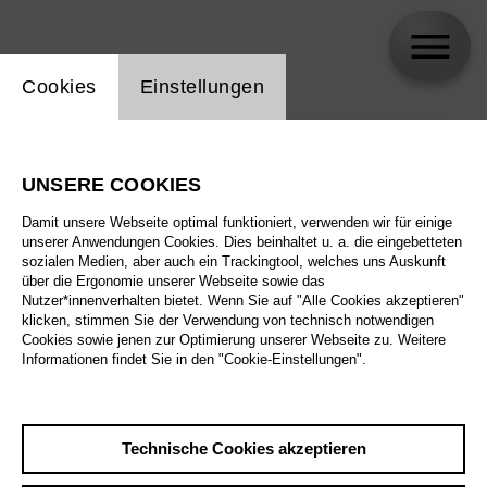
Einstellung Website Cookie
Cookies
Einstellungen
skip_calendar_timeline
Suche
UNSERE COOKIES
Alle Sparten
Damit unsere Webseite optimal funktioniert, verwenden wir für einige
Alle Spielstätten
unserer Anwendungen Cookies. Dies beinhaltet u. a. die eingebetteten
sozialen Medien, aber auch ein Trackingtool, welches uns Auskunft
über die Ergonomie unserer Webseite sowie das
Alle Merkmale
Nutzer*innenverhalten bietet. Wenn Sie auf "Alle Cookies akzeptieren"
klicken, stimmen Sie der Verwendung von technisch notwendigen
Cookies sowie jenen zur Optimierung unserer Webseite zu. Weitere
Informationen findet Sie in den "Cookie-Einstellungen".
August 2026
Technische Cookies akzeptieren
Sa
29.8.